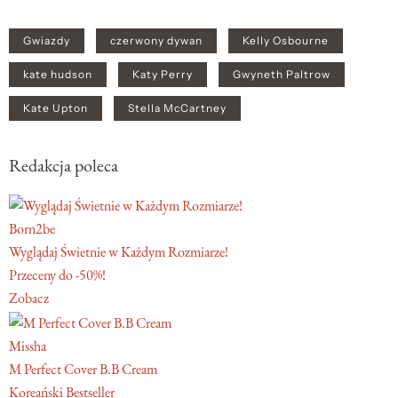
Gwiazdy
czerwony dywan
Kelly Osbourne
kate hudson
Katy Perry
Gwyneth Paltrow
Kate Upton
Stella McCartney
Redakcja poleca
Born2be
Wyglądaj Świetnie w Każdym Rozmiarze!
Przeceny do -50%!
Zobacz
Missha
M Perfect Cover B.B Cream
Koreański Bestseller