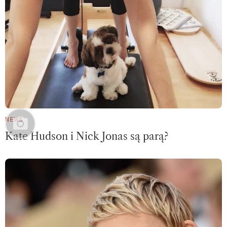
NEWS
Kate Hudson i Nick Jonas są parą?