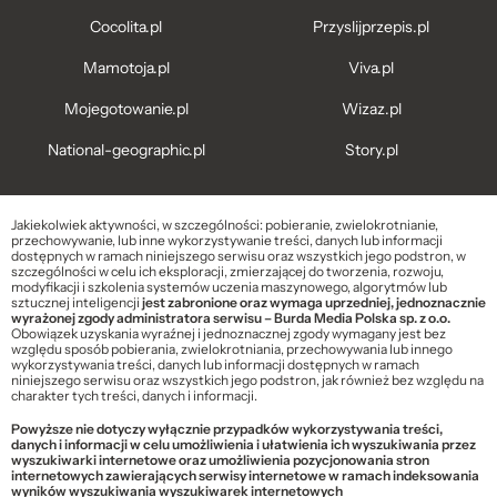
Cocolita.pl
Przyslijprzepis.pl
Mamotoja.pl
Viva.pl
Mojegotowanie.pl
Wizaz.pl
National-geographic.pl
Story.pl
Jakiekolwiek aktywności, w szczególności: pobieranie, zwielokrotnianie,
przechowywanie, lub inne wykorzystywanie treści, danych lub informacji
dostępnych w ramach niniejszego serwisu oraz wszystkich jego podstron, w
szczególności w celu ich eksploracji, zmierzającej do tworzenia, rozwoju,
modyfikacji i szkolenia systemów uczenia maszynowego, algorytmów lub
sztucznej inteligencji
jest zabronione oraz wymaga uprzedniej, jednoznacznie
wyrażonej zgody administratora serwisu – Burda Media Polska sp. z o.o.
Obowiązek uzyskania wyraźnej i jednoznacznej zgody wymagany jest bez
względu sposób pobierania, zwielokrotniania, przechowywania lub innego
wykorzystywania treści, danych lub informacji dostępnych w ramach
niniejszego serwisu oraz wszystkich jego podstron, jak również bez względu na
charakter tych treści, danych i informacji.
Powyższe nie dotyczy wyłącznie przypadków wykorzystywania treści,
danych i informacji w celu umożliwienia i ułatwienia ich wyszukiwania przez
wyszukiwarki internetowe oraz umożliwienia pozycjonowania stron
internetowych zawierających serwisy internetowe w ramach indeksowania
wyników wyszukiwania wyszukiwarek internetowych