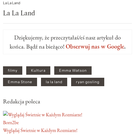
La La Land
La La Land
Dziękujemy, że przeczytałaś/eś nasz artykuł do
końca. Bądź na bieżąco!
Obserwuj nas w Google
.
filmy
Kultura
Emma Watson
Emma Stone
la la land
ryan gosling
Redakcja poleca
Born2be
Wyglądaj Świetnie w Każdym Rozmiarze!