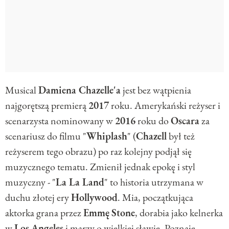
Musical
Damiena Chazelle'a
jest bez wątpienia
najgorętszą premierą
2017
roku. Amerykański reżyser i
scenarzysta nominowany w
2016
roku do
Oscara
za
scenariusz do filmu "
Whiplash
" (
Chazell
był też
reżyserem tego obrazu) po raz kolejny podjął się
muzycznego tematu. Zmienił jednak epokę i styl
muzyczny - "
La La Land
" to historia utrzymana w
duchu złotej ery
Hollywood
. Mia, początkująca
aktorka grana przez
Emmę
Stone
, dorabia jako kelnerka
w
Los
Angeles
i marzy o wielkiej sławie. Poznaje