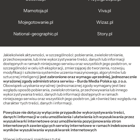
Mamotoja.pl
Viva.pl
Mojegotowanie.pl
Wizaz.pl
National-geographic.pl
Story.pl
Jakiekolwiek aktywności, w szczególności: pobieranie, zwielokrotnianie,
przechowywanie, lub inne wykorzystywanie treści, danych lub informacji
dostępnych w ramach niniejszego serwisu oraz wszystkich jego podstron, w
szczególności w celu ich eksploracji, zmierzającej do tworzenia, rozwoju,
modyfikacji i szkolenia systemów uczenia maszynowego, algorytmów lub
sztucznej inteligencji
jest zabronione oraz wymaga uprzedniej, jednoznacznie
wyrażonej zgody administratora serwisu – Burda Media Polska sp. z o.o.
Obowiązek uzyskania wyraźnej i jednoznacznej zgody wymagany jest bez
względu sposób pobierania, zwielokrotniania, przechowywania lub innego
wykorzystywania treści, danych lub informacji dostępnych w ramach
niniejszego serwisu oraz wszystkich jego podstron, jak również bez względu na
charakter tych treści, danych i informacji.
Powyższe nie dotyczy wyłącznie przypadków wykorzystywania treści,
danych i informacji w celu umożliwienia i ułatwienia ich wyszukiwania przez
wyszukiwarki internetowe oraz umożliwienia pozycjonowania stron
internetowych zawierających serwisy internetowe w ramach indeksowania
wyników wyszukiwania wyszukiwarek internetowych
Więcej informacji znajdziesz
tutaj
.