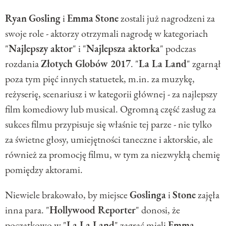
Ryan
Gosling
i
Emma
Stone
zostali już nagrodzeni za
swoje role - aktorzy otrzymali nagrodę w kategoriach
"
Najlepszy aktor
" i "
Najlepsza aktorka
" podczas
rozdania
Złotych Globów 2017
. "
La La Land
" zgarnął
poza tym pięć innych statuetek, m.in. za muzykę,
reżyserię, scenariusz i w kategorii głównej - za najlepszy
film komediowy lub musical. Ogromną część zasług za
sukces filmu przypisuje się właśnie tej parze - nie tylko
za świetne głosy, umiejętności taneczne i aktorskie, ale
również za promocję filmu, w tym za niezwykłą chemię
pomiędzy aktorami.
Niewiele brakowało, by miejsce
Goslinga
i
Stone
zajęła
inna para. "
Hollywood Reporter
" donosi, że
początkowo w "
La La Land
" zagrać mieli
Emma