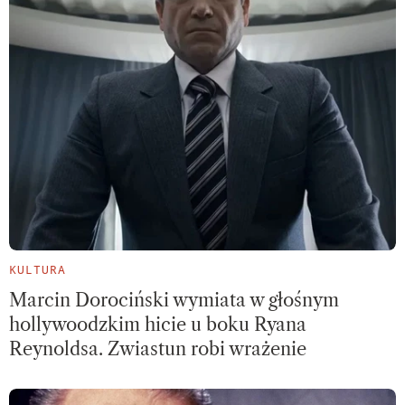
KULTURA
Marcin Dorociński wymiata w głośnym
hollywoodzkim hicie u boku Ryana
Reynoldsa. Zwiastun robi wrażenie