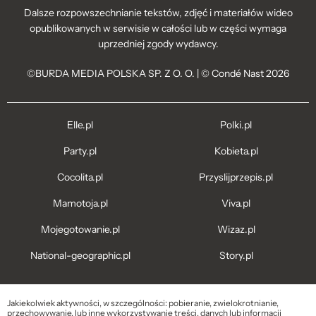
Dalsze rozpowszechnianie tekstów, zdjęć i materiałów wideo
opublikowanych w serwisie w całości lub w części wymaga
uprzedniej zgody wydawcy.
©BURDA MEDIA POLSKA SP. Z O. O. | © Condé Nast 2026
Elle.pl
Polki.pl
Party.pl
Kobieta.pl
Cocolita.pl
Przyslijprzepis.pl
Mamotoja.pl
Viva.pl
Mojegotowanie.pl
Wizaz.pl
National-geographic.pl
Story.pl
Jakiekolwiek aktywności, w szczególności: pobieranie, zwielokrotnianie,
przechowywanie, lub inne wykorzystywanie treści, danych lub informacji