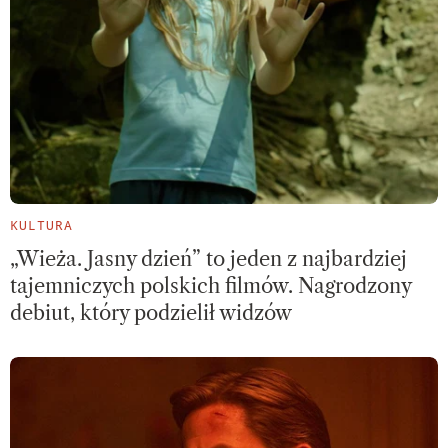
KULTURA
„Wieża. Jasny dzień” to jeden z najbardziej
tajemniczych polskich filmów. Nagrodzony
debiut, który podzielił widzów