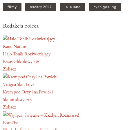
filmy
oscary 2017
la la land
ryan gosling
Redakcja poleca
Kanu Nature
Halo Tonik Rozświetlający
Kwas Glikolowy 5%
Zobacz
Vitigna Skin Love
Krem pod Oczy i na Powieki
Skinimalistyczny
Zobacz
Born2be