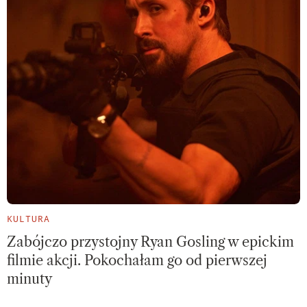
KULTURA
Zabójczo przystojny Ryan Gosling w epickim
filmie akcji. Pokochałam go od pierwszej
minuty