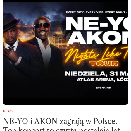
NEWS
NE-YO i AKON zagrają w Polsce.
Ten koncert to czysta nostalgia lat