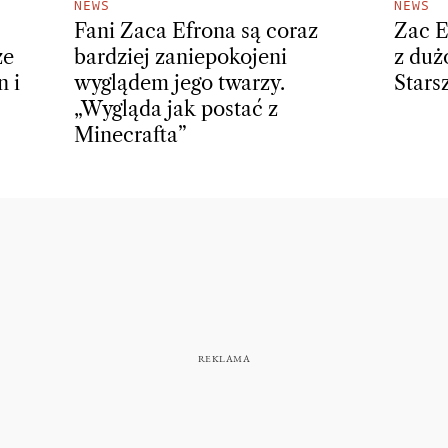
NEWS
NEWS
Fani Zaca Efrona są coraz
Zac E
ze
bardziej zaniepokojeni
z duż
 i
wyglądem jego twarzy.
Stars
„Wygląda jak postać z
Minecrafta”