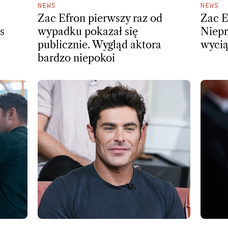
NEWS
NEWS
Zac Efron pierwszy raz od
Zac Ef
s
wypadku pokazał się
Niepr
publicznie. Wygląd aktora
wycią
bardzo niepokoi