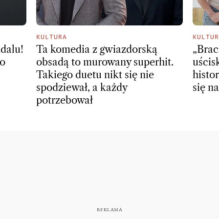
KULTURA
KULTUR
dalu!
Ta komedia z gwiazdorską
„Brac
ło
obsadą to murowany superhit.
uścis
Takiego duetu nikt się nie
histo
spodziewał, a każdy
się n
potrzebował