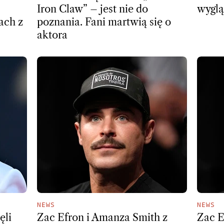
Iron Claw” – jest nie do
wyglą
ach z
poznania. Fani martwią się o
aktora
NEWS
NEWS
ęli
Zac Efron i Amanza Smith z
Zac E