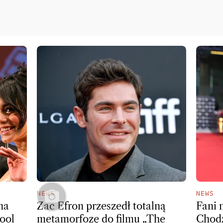
NEWS
NEWS
na
Zac Efron przeszedł totalną
Fani 
ool
metamorfozę do filmu „The
Chodz