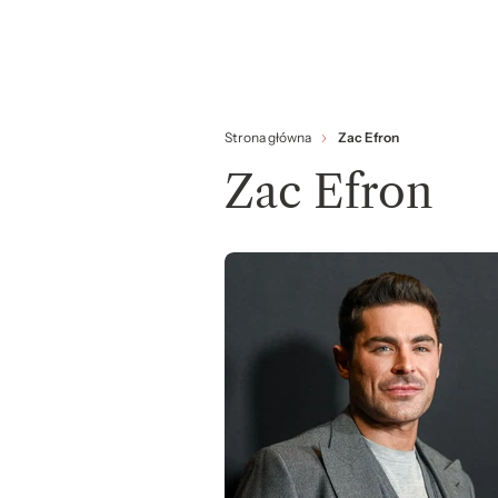
Strona główna
Zac Efron
Zac Efron