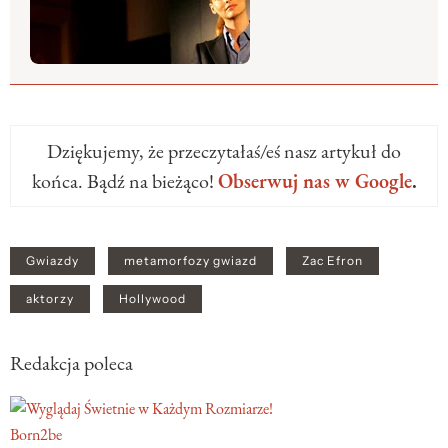
Dziękujemy, że przeczytałaś/eś nasz artykuł do
końca. Bądź na bieżąco!
Obserwuj nas w Google
.
Gwiazdy
metamorfozy gwiazd
Zac Efron
aktorzy
Hollywood
Redakcja poleca
Born2be