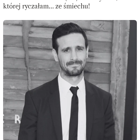
której ryczałam… ze śmiechu!