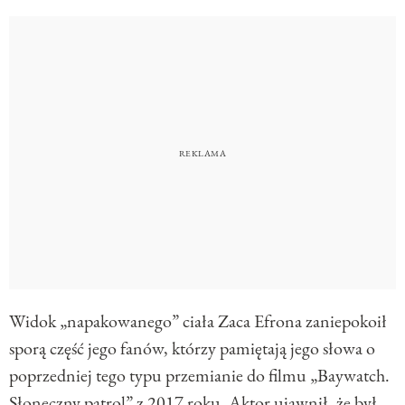
Widok „napakowanego” ciała Zaca Efrona zaniepokoił
sporą część jego fanów, którzy pamiętają jego słowa o
poprzedniej tego typu przemianie do filmu „Baywatch.
Słoneczny patrol” z 2017 roku. Aktor ujawnił, że był