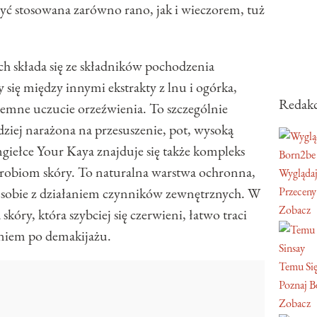
być stosowana zarówno rano, jak i wieczorem, tuż
h składa się ze składników pochodzenia
 się między innymi ekstrakty z lnu i ogórka,
Redakc
yjemne uczucie orzeźwienia. To szczególnie
ziej narażona na przesuszenie, pot, wysoką
giełce Your Kaya znajduje się także kompleks
Born2be
krobiom skóry. To naturalna warstwa ochronna,
Wyglądaj
ić sobie z działaniem czynników zewnętrznych. W
Przeceny
Zobacz
skóry, która szybciej się czerwieni, łatwo traci
eniem po demakijażu.
Sinsay
Temu Się
Poznaj Be
Zobacz