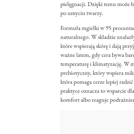
pielęgnacji. Dzięki temu może 
po umyciu twarzy.
Formuła mgiełki w 95 procentac
naturalnego. W składzie znalazły
które wspierają skórę i dają prz
ważne latem, gdy cera bywa bard
temperaturę i klimatyzację. W m
prebiotyczny, który wspiera mi
która pomaga cerze lepiej radz
praktyce oznacza to wsparcie dla 
komfort albo reaguje podrażni