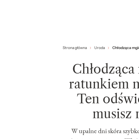
Strona główna
Uroda
Chłodząca mgie
Chłodząca 
ratunkiem n
Ten odświ
musisz 
W upalne dni skóra szybko