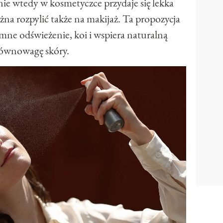
nie wtedy w kosmetyczce przydaje się lekka
żna rozpylić także na makijaż. Ta propozycja
mne odświeżenie, koi i wspiera naturalną
ównowagę skóry.