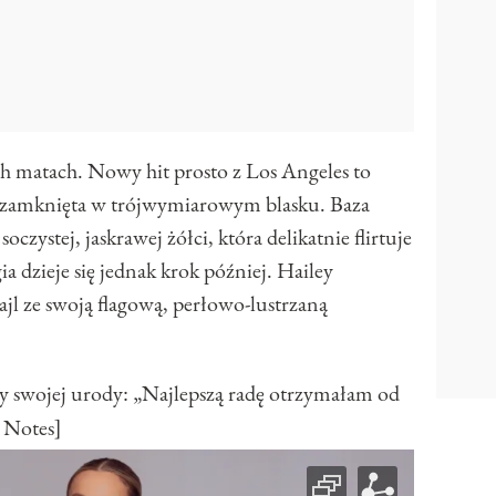
ch matach. Nowy hit prosto z Los Angeles to
i zamknięta w trójwymiarowym blasku. Baza
soczystej, jaskrawej żółci, która delikatnie flirtuje
a dzieje się jednak krok później. Hailey
ajl ze swoją flagową, perłowo-lustrzaną
y swojej urody: „Najlepszą radę otrzymałam od
 Notes]