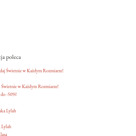
ja poleca
 Świetnie w Każdym Rozmiarze!
 do -50%!
 Lylah
lasa