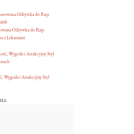
ash®
owana Odżywka do Rzęs
a z Lekarzami
orach
, Wygoda i Atrakcyjny Styl
AMA