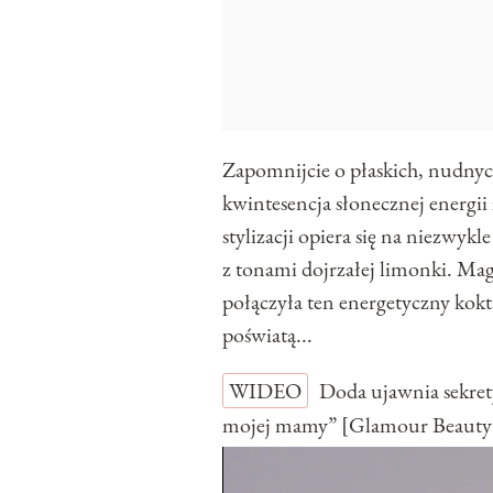
​Zapomnijcie o płaskich, nudny
kwintesencja słonecznej energi
stylizacji opiera się na niezwykle 
z tonami dojrzałej limonki. Magi
połączyła ten energetyczny kokt
poświatą...
WIDEO
Doda ujawnia sekret
mojej mamy” [Glamour Beauty