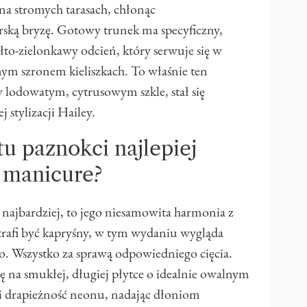
a stromych tarasach, chłonąc
ską bryzę. Gotowy trunek ma specyficzny,
ółto-zielonkawy odcień, który serwuje się w
ym szronem kieliszkach. To właśnie ten
 lodowatym, cytrusowym szkle, stał się
 stylizacji Hailey.
tu paznokci najlepiej
 manicure?
najbardziej, to jego niesamowita harmonia z
rafi być kapryśny, w tym wydaniu wygląda
. Wszystko za sprawą odpowiedniego cięcia.
ię na smukłej, długiej płytce o idealnie owalnym
zi drapieżność neonu, nadając dłoniom