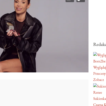
Redakc
Born2be
Wyglądaj
Przeceny
Zobacz
Renee
Sukienka
Czarna K