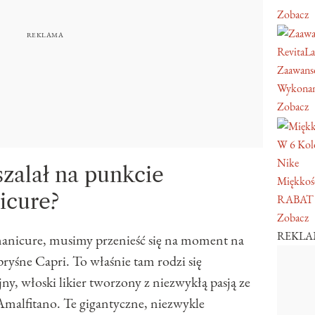
Zobacz
RevitaL
Zaawans
Wykonan
Zobacz
W 6 Kol
Nike
szalał na punkcie
Miękkość
icure?
RABAT
Zobacz
REKL
anicure, musimy przenieść się na moment na
ryśne Capri. To właśnie tam rodzi się
y, włoski likier tworzony z niezwykłą pasją ze
Amalfitano. Te gigantyczne, niezwykle