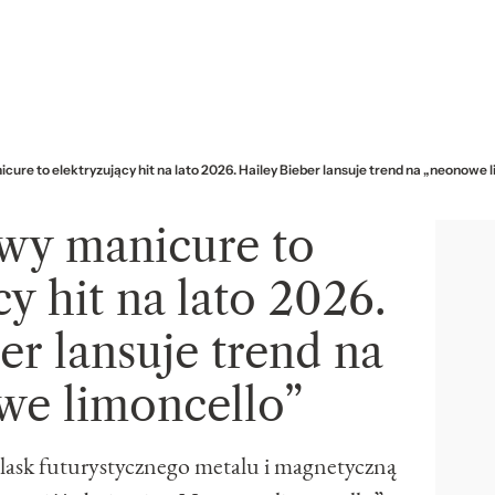
ure to elektryzujący hit na lato 2026. Hailey Bieber lansuje trend na „neonowe 
wy manicure to
y hit na lato 2026.
er lansuje trend na
we limoncello”
blask futurystycznego metalu i magnetyczną