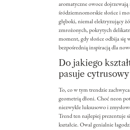
aromatyczne owoce dojrzewają n
śródziemnomorskie słońce i mor
głęboki, niemal elektryzujący ż
zmrożonych, pokrytych delikatn
moment, gdy słońce odbija się w
bezpośrednią inspiracją dla nowej
Do jakiego kształ
pasuje cytrusowy
To, co w tym trendzie zachwyca 
geometrią dłoni. Choć neon pot
niezwykle luksusowo i zmysłowo
Trend ten najlepiej prezentuje s
kształcie. Owal genialnie łagod