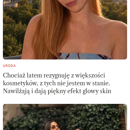
URODA
Chociaż latem rezygnuję z większości
kosmetyków, z tych nie jestem w stanie.
Nawilżają i dają piękny efekt glowy skin