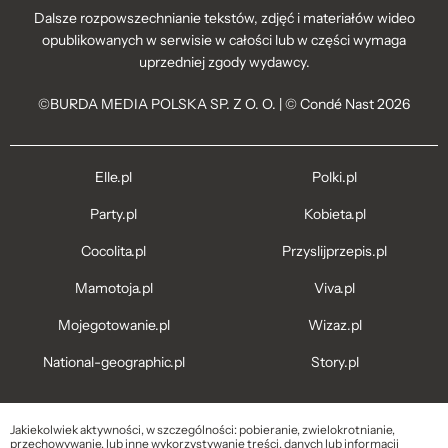
Dalsze rozpowszechnianie tekstów, zdjęć i materiałów wideo
opublikowanych w serwisie w całości lub w części wymaga
uprzedniej zgody wydawcy.
©BURDA MEDIA POLSKA SP. Z O. O. | © Condé Nast 2026
Elle.pl
Polki.pl
Party.pl
Kobieta.pl
Cocolita.pl
Przyslijprzepis.pl
Mamotoja.pl
Viva.pl
Mojegotowanie.pl
Wizaz.pl
National-geographic.pl
Story.pl
Jakiekolwiek aktywności, w szczególności: pobieranie, zwielokrotnianie,
przechowywanie, lub inne wykorzystywanie treści, danych lub informacji