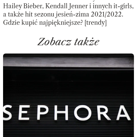
Hailey Bieber, Kendall Jenner i innych it-girls,
a także hit sezonu jesień-zima 2021/2022.
Gdzie kupić najpiękniejsze? [trendy]
Zobacz także