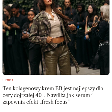
URODA
Ten kolagenowy krem BB jest najlepszy dla
cery dojrzałej 40+. Nawilża jak serum i
zapewnia efekt „fresh focus”