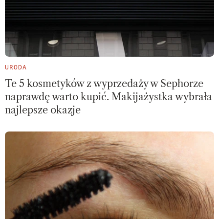
URODA
Te 5 kosmetyków z wyprzedaży w Sephorze
naprawdę warto kupić. Makijażystka wybrała
najlepsze okazje