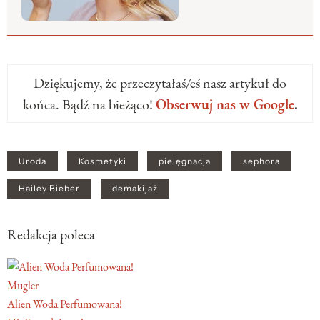
Dziękujemy, że przeczytałaś/eś nasz artykuł do
końca. Bądź na bieżąco!
Obserwuj nas w Google
.
Uroda
Kosmetyki
pielęgnacja
sephora
Hailey Bieber
demakijaż
Redakcja poleca
Mugler
Alien Woda Perfumowana!