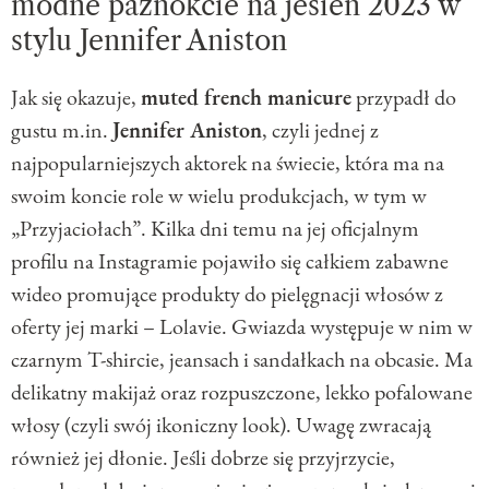
modne paznokcie na jesień 2023 w
stylu Jennifer Aniston
Jak się okazuje,
muted french manicure
przypadł do
gustu m.in.
Jennifer Aniston
, czyli jednej z
najpopularniejszych aktorek na świecie, która ma na
swoim koncie role w wielu produkcjach, w tym w
„Przyjaciołach”. Kilka dni temu na jej oficjalnym
profilu na Instagramie pojawiło się całkiem zabawne
wideo promujące produkty do pielęgnacji włosów z
oferty jej marki – Lolavie. Gwiazda występuje w nim w
czarnym T-shircie, jeansach i sandałkach na obcasie. Ma
delikatny makijaż oraz rozpuszczone, lekko pofalowane
włosy (czyli swój ikoniczny look). Uwagę zwracają
również jej dłonie. Jeśli dobrze się przyjrzycie,