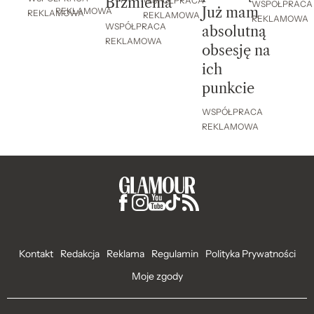
Brzmienia
WSPÓŁPRACA
WSPÓŁPRACA
Już mam
REKLAMOWA
REKLAMOWA
REKLAMOWA
REKLAMOWA
WSPÓŁPRACA
absolutną
REKLAMOWA
obsesję na
ich
punkcie
WSPÓŁPRACA
REKLAMOWA
Kontakt
Redakcja
Reklama
Regulamin
Polityka Prywatności
Moje zgody