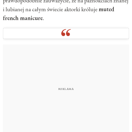
prawdopodobnie zauważycie, że na paznokciach znanej
i lubianej na całym świecie aktorki króluje
muted
french manicure
.