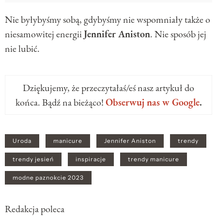
Nie byłybyśmy sobą, gdybyśmy nie wspomniały także o
niesamowitej energii
Jennifer Aniston
. Nie sposób jej
nie lubić.
Dziękujemy, że przeczytałaś/eś nasz artykuł do
końca. Bądź na bieżąco!
Obserwuj nas w Google
.
Uroda
manicure
Jennifer Aniston
trendy
trendy jesień
inspiracje
trendy manicure
modne paznokcie 2023
Redakcja poleca