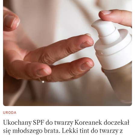
URODA
Ukochany SPF do twarzy Koreanek doczekał
się młodszego brata. Lekki tint do twarzy z