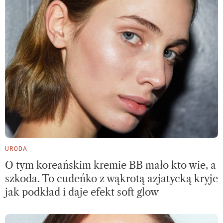
URODA
O tym koreańskim kremie BB mało kto wie, a
szkoda. To cudeńko z wąkrotą azjatycką kryje
jak podkład i daje efekt soft glow