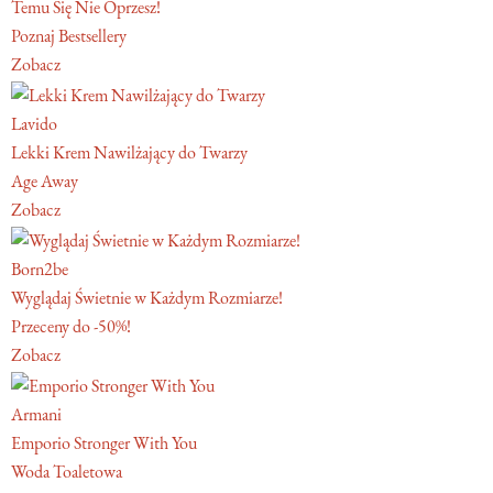
Temu Się Nie Oprzesz!
Poznaj Bestsellery
Zobacz
Lavido
Lekki Krem Nawilżający do Twarzy
Age Away
Zobacz
Born2be
Wyglądaj Świetnie w Każdym Rozmiarze!
Przeceny do -50%!
Zobacz
Armani
Emporio Stronger With You
Woda Toaletowa