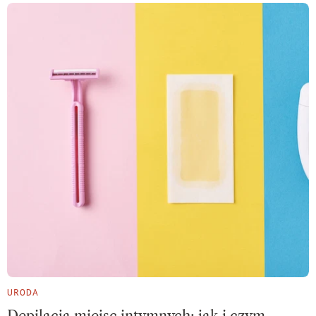
URODA
Depilacja miejsc intymnych: jak i czym