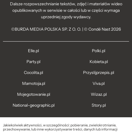
Dalsze rozpowszechnianie tekstów, zdjęć i materiałów wideo
opublikowanych w serwisie w całości lub w części wymaga
uprzedniej zgody wydawcy.
©BURDA MEDIA POLSKA SP. Z O. O. | © Condé Nast 2026
Elle.pl
Polki.pl
Party.pl
Kobieta.pl
Cocolita.pl
Przyslijprzepis.pl
Mamotoja.pl
Viva.pl
Mojegotowanie.pl
Wizaz.pl
National-geographic.pl
Story.pl
Jakiekolwiek aktywności, w szczególności: pobieranie, zwielokrotnianie,
przechowywanie, lub inne wykorzystywanie treści, danych lub informacji