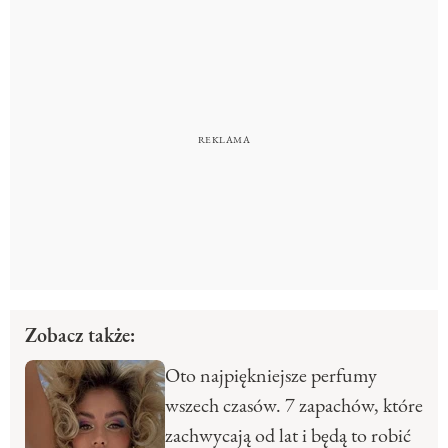
Zobacz także:
Oto najpiękniejsze perfumy
wszech czasów. 7 zapachów, które
zachwycają od lat i będą to robić