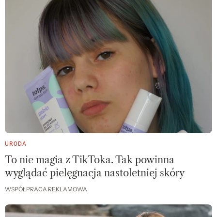
URODA
To nie magia z TikToka. Tak powinna
wyglądać pielęgnacja nastoletniej skóry
WSPÓŁPRACA REKLAMOWA