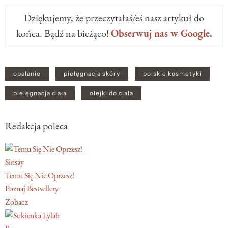
Dziękujemy, że przeczytałaś/eś nasz artykuł do
końca. Bądź na bieżąco!
Obserwuj nas w Google
.
opalanie
pielęgnacja skóry
polskie kosmetyki
pielęgnacja ciała
olejki do ciała
Redakcja poleca
Sinsay
Temu Się Nie Oprzesz!
Poznaj Bestsellery
Zobacz