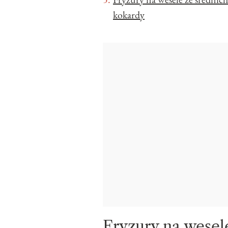
kokardy
Fryzury na wesel