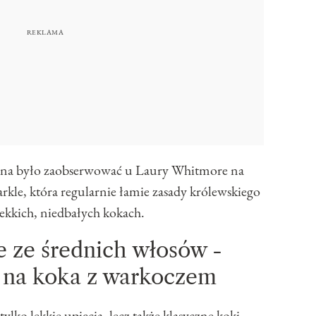
na było zaobserwować u Laury Whitmore na
kle, która regularnie łamie zasady królewskiego
lekkich, niedbałych kokach.
e ze średnich włosów -
 na koka z warkoczem
tylko lekkie upięcia, lecz także klasyczne koki,