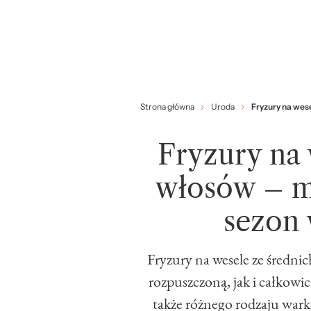
Strona główna
Uroda
Fryzury na wes
Fryzury na 
włosów – m
sezon
Fryzury na wesele ze śred
rozpuszczoną, jak i całkowici
także różnego rodzaju wark