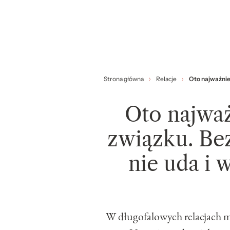
Strona główna
Relacje
Oto najważniej
Oto najważ
związku. Bez
nie uda i 
W długofalowych relacjach mi