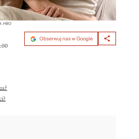
ot. HBO
Obserwuj nas w Google
:00
ku?
ci?