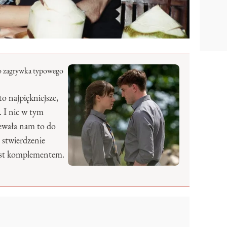
to zagrywka typowego
to najpiękniejsze,
 I nic w tym
ewała nam to do
 stwierdzenie
 jest komplementem.