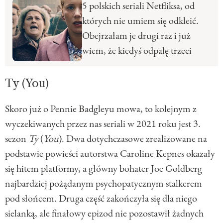
5 polskich seriali Netfliksa, od
których nie umiem się odkleić.
Obejrzałam je drugi raz i już
wiem, że kiedyś odpalę trzeci
Ty (You)
Skoro już o Pennie Badgleyu mowa, to kolejnym z
wyczekiwanych przez nas seriali w 2021 roku jest 3.
sezon
Ty
(
You
). Dwa dotychczasowe zrealizowane na
podstawie powieści autorstwa Caroline Kepnes okazały
się hitem platformy, a główny bohater Joe Goldberg
najbardziej pożądanym psychopatycznym stalkerem
pod słońcem. Druga część zakończyła się dla niego
sielanką, ale finałowy epizod nie pozostawił żadnych