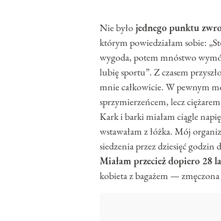
Nie było
jednego punktu zwr
którym powiedziałam sobie: „Sto
wygoda, potem mnóstwo wymówek 
lubię sportu”. Z czasem przyszł
mnie całkowicie. W pewnym mome
sprzymierzeńcem, lecz ciężarem. 
Kark i barki miałam ciągle napię
wstawałam z łóżka. Mój organiz
siedzenia przez dziesięć godzin 
Miałam przecież dopiero 28 la
kobieta z bagażem — zmęczona i 