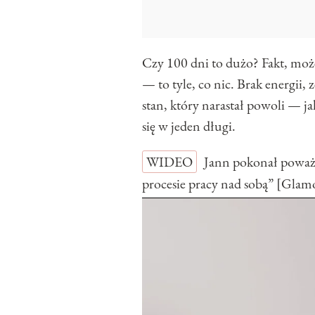
Czy 100 dni to dużo? Fakt, może
— to tyle, co nic. Brak energii,
stan, który narastał powoli — j
się w jeden długi.
WIDEO
Jann pokonał poważn
procesie pracy nad sobą” [Gla