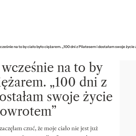
wcześnie na to by ciało było ciężarem. „100 dni z Pilatesem i dostałam swoje życi
a wcześnie na to by
iężarem. „100 dni z
dostałam swoje życie
powrotem”
ęłam czuć, że moje ciało nie jest już