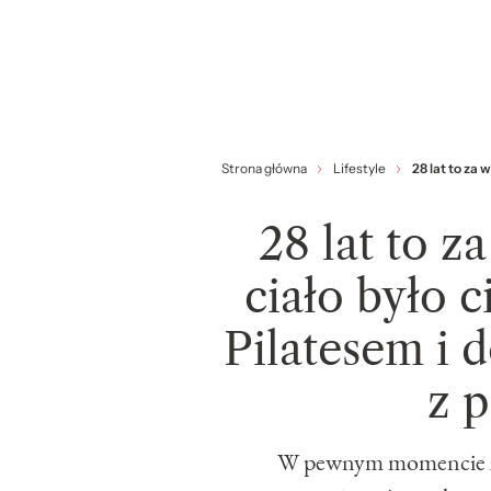
Strona główna
Lifestyle
28 lat to za 
28 lat to z
ciało było c
Pilatesem i 
z 
W pewnym momencie zacz