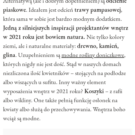
Alternatywą (ale i dobrym dopełnieniem) są
odcienie
piaskowe
. Ideałem jest odcień
trawy pampasowej
,
która sama w sobie jest bardzo modnym dodatkiem.
Jedną z silniejszych inspiracji projektantów wnętrz
w 2021 roku jest bowiem natura.
Nie tylko kolory
ziemi, ale i naturalne materiały:
drewno, kamień,
glina
. Uzupełnieniem są
modne rośliny doniczkowe
,
których nigdy nie jest dość. Stąd w naszych domach
niezliczona ilość kwietników – stojących na podłodze
albo wiszących u sufitu. Inny ważny element
wyposażenia wnętrz w 2021 roku?
Koszyki
– z rafii
albo wikliny. One także pełnią funkcję osłonek na
kwiaty albo służą do przechowywania. Wnętrza boho
wciąż są modne.