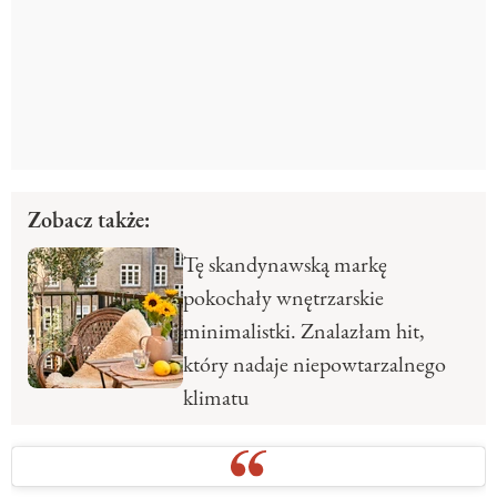
Zobacz także:
Tę skandynawską markę
pokochały wnętrzarskie
minimalistki. Znalazłam hit,
który nadaje niepowtarzalnego
klimatu