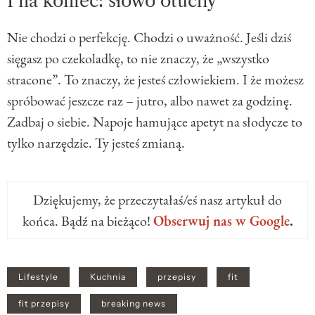
I na koniec: słowo otuchy
Nie chodzi o perfekcję. Chodzi o uważność. Jeśli dziś
sięgasz po czekoladkę, to nie znaczy, że „wszystko
stracone”. To znaczy, że jesteś człowiekiem. I że możesz
spróbować jeszcze raz – jutro, albo nawet za godzinę.
Zadbaj o siebie. Napoje hamujące apetyt na słodycze to
tylko narzędzie. Ty jesteś zmianą.
Dziękujemy, że przeczytałaś/eś nasz artykuł do
końca. Bądź na bieżąco!
Obserwuj nas w Google
.
Lifestyle
Kuchnia
przepisy
fit
fit przepisy
breaking news