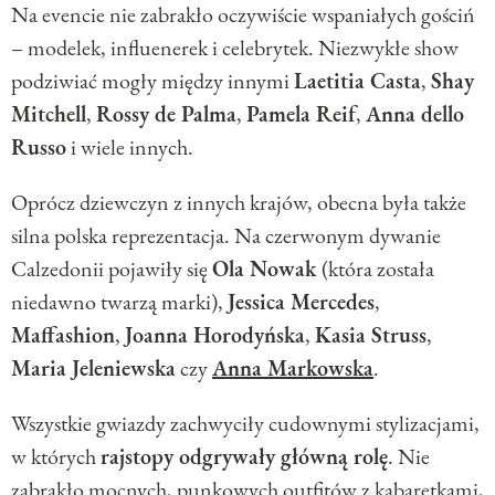
Na evencie nie zabrakło oczywiście wspaniałych gościń
– modelek, influenerek i celebrytek. Niezwykłe show
podziwiać mogły między innymi
Laetitia Casta
,
Shay
Mitchell
,
Rossy de Palma
,
Pamela Reif
,
Anna dello
Russo
i wiele innych.
Oprócz dziewczyn z innych krajów, obecna była także
silna polska reprezentacja. Na czerwonym dywanie
Calzedonii pojawiły się
Ola Nowak
(która została
niedawno twarzą marki),
Jessica Mercedes
,
Maffashion
,
Joanna Horodyńska
,
Kasia Struss
,
Maria Jeleniewska
czy
Anna Markowska
.
Wszystkie gwiazdy zachwyciły cudownymi stylizacjami,
w których
rajstopy odgrywały główną rolę
. Nie
zabrakło mocnych, punkowych outfitów z kabaretkami,