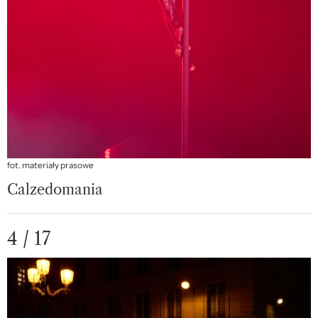
fot. materiały prasowe
Calzedomania
4 / 17