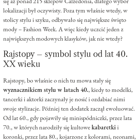
się aż ponad 215 sklepów Calzedonia, dlatego wybór
lokalizacji był oczywisty. Poza tym właśnie wtedy, w
stolicy stylu i szyku, odbywało się największe święto
mody – Fashion Week. A więc kiedy uczcić jeden z
największych modowych klasyków, jak nie wtedy?
Rajstopy – symbol stylu od lat 40.
XX wieku
Rajstopy, bo właśnie o nich tu mowa stały się
wyznacznikiem stylu w latach 40.
, kiedy to modelki,
tancerki i aktorki zaczynały je nosić i ozdabiać nimi
swoje stylizacje. Później ten dodatek zaczął ewoluować.
Od lat 60., gdy pojawiły się minispódniczki, przez lata
70., w których narodziły się kultowe
kabaretki
i
koronki, przez lata 80., kojarzone z kolorami, neonami,