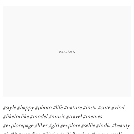
#style #happy #photo #life #nature #insta #cute #viral
#likeforlike #model #music #travel #memes
#explorepage #liker #girl #explore #selfie #india #beauty