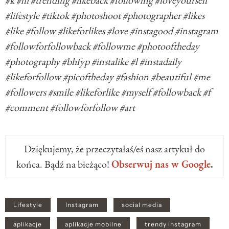
#k #lfl #trending #likeback #following #loveyourself
#lifestyle #tiktok #photoshoot #photographer #likes
#like #follow #likeforlikes #love #instagood #instagram
#followforfollowback #followme #photooftheday
#photography #bhfyp #instalike #l #instadaily
#likeforfollow #picoftheday #fashion #beautiful #me
#followers #smile #likeforlike #myself #followback #f
#comment #followforfollow #art
Dziękujemy, że przeczytałaś/eś nasz artykuł do
końca. Bądź na bieżąco!
Obserwuj nas w Google
.
Lifestyle
Instagram
social media
aplikacje
aplikacje mobilne
trendy instagram