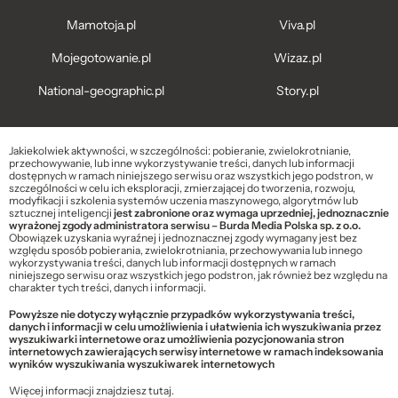
Mamotoja.pl
Viva.pl
Mojegotowanie.pl
Wizaz.pl
National-geographic.pl
Story.pl
Jakiekolwiek aktywności, w szczególności: pobieranie, zwielokrotnianie,
przechowywanie, lub inne wykorzystywanie treści, danych lub informacji
dostępnych w ramach niniejszego serwisu oraz wszystkich jego podstron, w
szczególności w celu ich eksploracji, zmierzającej do tworzenia, rozwoju,
modyfikacji i szkolenia systemów uczenia maszynowego, algorytmów lub
sztucznej inteligencji
jest zabronione oraz wymaga uprzedniej, jednoznacznie
wyrażonej zgody administratora serwisu – Burda Media Polska sp. z o.o.
Obowiązek uzyskania wyraźnej i jednoznacznej zgody wymagany jest bez
względu sposób pobierania, zwielokrotniania, przechowywania lub innego
wykorzystywania treści, danych lub informacji dostępnych w ramach
niniejszego serwisu oraz wszystkich jego podstron, jak również bez względu na
charakter tych treści, danych i informacji.
Powyższe nie dotyczy wyłącznie przypadków wykorzystywania treści,
danych i informacji w celu umożliwienia i ułatwienia ich wyszukiwania przez
wyszukiwarki internetowe oraz umożliwienia pozycjonowania stron
internetowych zawierających serwisy internetowe w ramach indeksowania
wyników wyszukiwania wyszukiwarek internetowych
Więcej informacji znajdziesz
tutaj
.