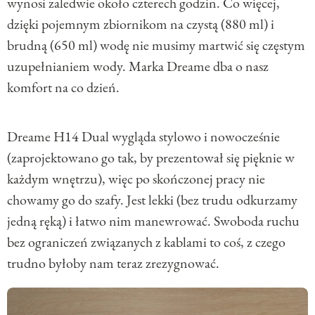
wynosi zaledwie około czterech godzin. Co więcej,
dzięki pojemnym zbiornikom na czystą (880 ml) i
brudną (650 ml) wodę nie musimy martwić się częstym
uzupełnianiem wody. Marka Dreame dba o nasz
komfort na co dzień.
Dreame H14 Dual wygląda stylowo i nowocześnie
(zaprojektowano go tak, by prezentował się pięknie w
każdym wnętrzu), więc po skończonej pracy nie
chowamy go do szafy. Jest lekki (bez trudu odkurzamy
jedną ręką) i łatwo nim manewrować. Swoboda ruchu
bez ograniczeń związanych z kablami to coś, z czego
trudno byłoby nam teraz zrezygnować.