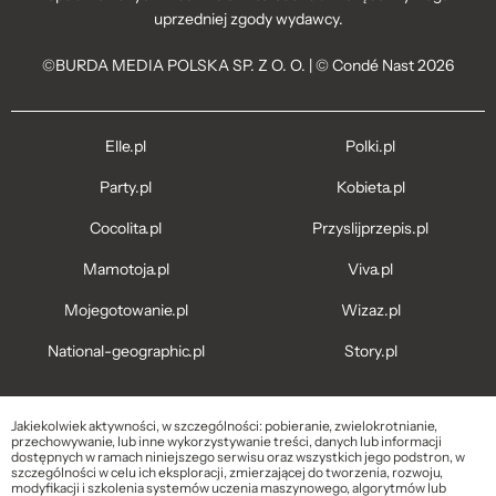
uprzedniej zgody wydawcy.
©BURDA MEDIA POLSKA SP. Z O. O. | © Condé Nast 2026
Elle.pl
Polki.pl
Party.pl
Kobieta.pl
Cocolita.pl
Przyslijprzepis.pl
Mamotoja.pl
Viva.pl
Mojegotowanie.pl
Wizaz.pl
National-geographic.pl
Story.pl
Jakiekolwiek aktywności, w szczególności: pobieranie, zwielokrotnianie,
przechowywanie, lub inne wykorzystywanie treści, danych lub informacji
dostępnych w ramach niniejszego serwisu oraz wszystkich jego podstron, w
szczególności w celu ich eksploracji, zmierzającej do tworzenia, rozwoju,
modyfikacji i szkolenia systemów uczenia maszynowego, algorytmów lub