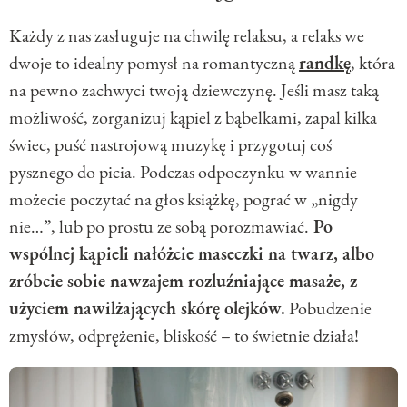
Każdy z nas zasługuje na chwilę relaksu, a relaks we
dwoje to idealny pomysł na romantyczną
randkę
, która
na pewno zachwyci twoją dziewczynę. Jeśli masz taką
możliwość, zorganizuj kąpiel z bąbelkami, zapal kilka
świec, puść nastrojową muzykę i przygotuj coś
pysznego do picia. Podczas odpoczynku w wannie
możecie poczytać na głos książkę, pograć w „nigdy
nie…”, lub po prostu ze sobą porozmawiać.
Po
wspólnej kąpieli nałóżcie maseczki na twarz, albo
zróbcie sobie nawzajem rozluźniające masaże, z
użyciem nawilżających skórę olejków.
Pobudzenie
zmysłów, odprężenie, bliskość – to świetnie działa!