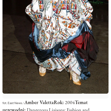
Amber Valetta
Rok:
2004
Temat
fot. East News
/
przewodni:
Dangerous Liaisons: Fashion and