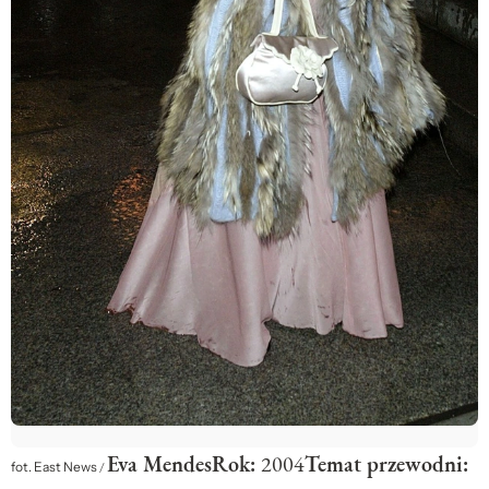
Eva Mendes
Rok:
2004
Temat przewodni:
fot. East News
/