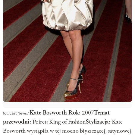
Kate Bosworth
Rok:
2007
Temat
fot. East News
/
przewodni:
Poiret: King of Fashion
Stylizacja:
Kate
Bosworth wystąpiła w tej mocno błyszczącej, satynowej