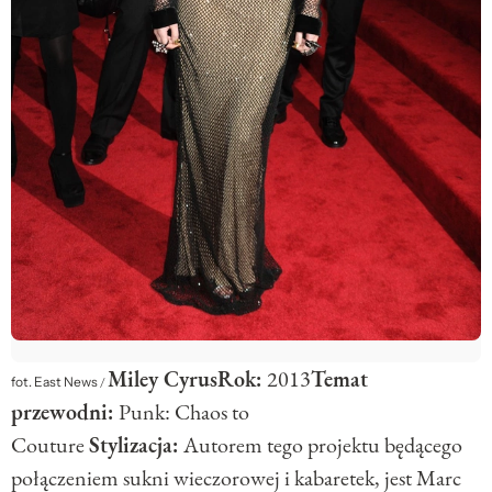
Miley Cyrus
Rok:
2013
Temat
fot. East News
/
przewodni:
Punk: Chaos to
Couture
Stylizacja:
Autorem tego projektu będącego
połączeniem sukni wieczorowej i kabaretek, jest Marc