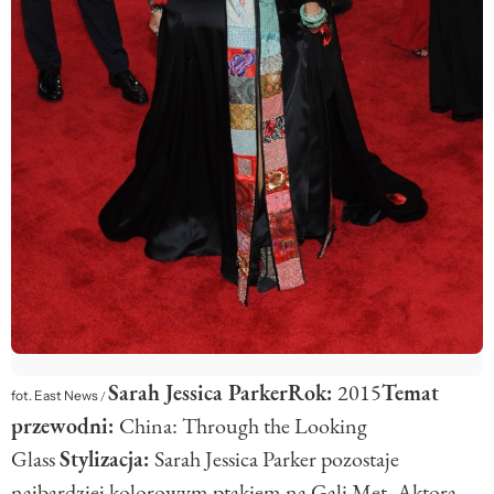
Sarah Jessica Parker
Rok:
2015
Temat
fot. East News
/
przewodni:
China: Through the Looking
Glass
Stylizacja:
Sarah Jessica Parker pozostaje
najbardziej kolorowym ptakiem na Gali Met. Aktora