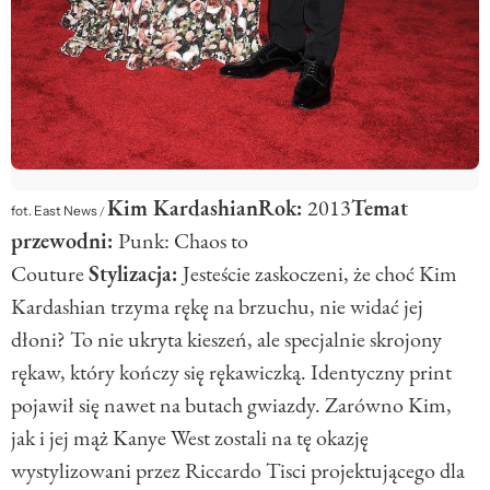
Kim Kardashian
Rok:
2013
Temat
fot. East News
/
przewodni:
Punk: Chaos to
Couture
Stylizacja:
Jesteście zaskoczeni, że choć Kim
Kardashian trzyma rękę na brzuchu, nie widać jej
dłoni? To nie ukryta kieszeń, ale specjalnie skrojony
rękaw, który kończy się rękawiczką. Identyczny print
pojawił się nawet na butach gwiazdy. Zarówno Kim,
jak i jej mąż Kanye West zostali na tę okazję
wystylizowani przez Riccardo Tisci projektującego dla