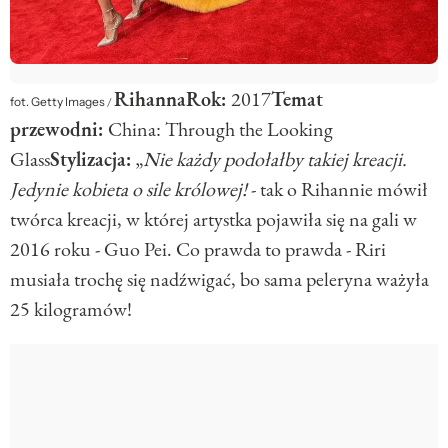
Rihanna
Rok:
2017
Temat
fot. Getty Images
/
przewodni:
China: Through the Looking
Glass
Stylizacja:
„
Nie każdy podołałby takiej kreacji.
Jedynie kobieta o sile królowej!
- tak o Rihannie mówił
twórca kreacji, w której artystka pojawiła się na gali w
2016 roku - Guo Pei. Co prawda to prawda - Riri
musiała trochę się nadźwigać, bo sama peleryna ważyła
25 kilogramów!