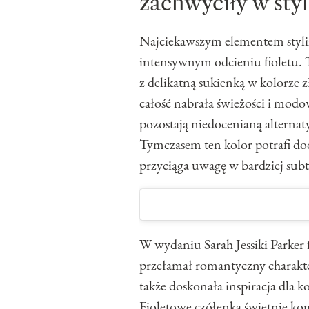
zachwyciły w styl
Najciekawszym elementem styliz
intensywnym odcieniu fioletu. 
z delikatną sukienką w kolorze 
całość nabrała świeżości i modow
pozostają niedocenianą alternaty
Tymczasem ten kolor potrafi doda
przyciąga uwagę w bardziej subt
W wydaniu Sarah Jessiki Parker f
przełamał romantyczny charakte
także doskonała inspiracja dla 
Fioletowe czółenka świetnie kom