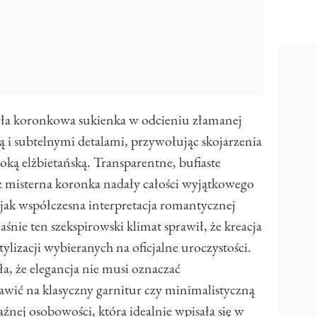
ła koronkowa sukienka w odcieniu złamanej
ią i subtelnymi detalami, przywołując skojarzenia
ką elżbietańską. Transparentne, bufiaste
az misterna koronka nadały całości wyjątkowego
jak współczesna interpretacja romantycznej
ie ten szekspirowski klimat sprawił, że kreacja
tylizacji wybieranych na oficjalne uroczystości.
a, że elegancja nie musi oznaczać
awić na klasyczny garnitur czy minimalistyczną
źnej osobowości, która idealnie wpisała się w