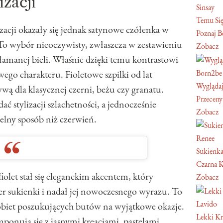
izacji
Sinsay
Temu Się
acji okazały się jednak satynowe czółenka w
Poznaj Be
To wybór nieoczywisty, zwłaszcza w zestawieniu
Zobacz
złamanej bieli. Właśnie dzięki temu kontrastowi
Born2be
ego charakteru. Fioletowe szpilki od lat
Wyglądaj
wą dla klasycznej czerni, beżu czy granatu.
Przeceny
ć stylizacji szlachetności, a jednocześnie
Zobacz
elny sposób niż czerwień.
Renee
Sukienka
Czarna K
iolet stał się eleganckim akcentem, który
Zobacz
r sukienki i nadał jej nowoczesnego wyrazu. To
Lavido
kobiet poszukujących butów na wyjątkowe okazje.
Lekki Kr
ponują się z jasnymi kreacjami, pastelami,