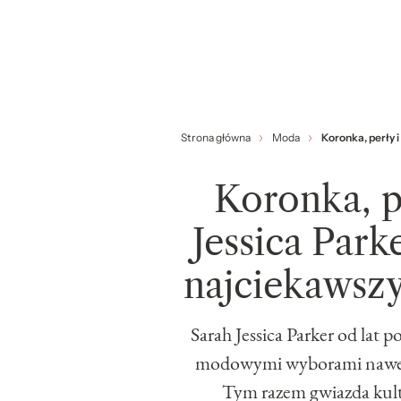
Strona główna
Moda
Koronka, perły i
Koronka, pe
Jessica Park
najciekawszy
Sarah Jessica Parker od lat p
modowymi wyborami nawet p
Tym razem gwiazda kult