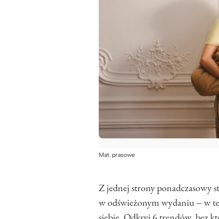
Mat. prasowe
Z jednej strony ponadczasowy sty
w odświeżonym wydaniu – w tej 
siebie. Odkryj 6 trendów, bez k