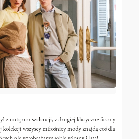
l z nutą nonszalancji, z drugiej klasyczne fasony
kolekcji wszyscy miłośnicy mody znajdą coś dla
tórych nie wyobrażamy sobie wiosny i lata!