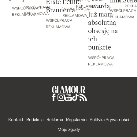
InfluScho
Erste Letnie
petardą.
REKL
REKLAMOWA
WSPÓŁPRACA
WSPÓŁPRACA
Brzmienia
WSPÓŁPRACA
WSPÓŁPRACA
Już mam
REKLAMOWA
REKLAMOWA
REKLAMOWA
REKLAMOWA
WSPÓŁPRACA
absolutną
REKLAMOWA
obsesję na
ich
punkcie
WSPÓŁPRACA
REKLAMOWA
Kontakt
Redakcja
Reklama
Regulamin
Polityka Prywatności
Moje zgody