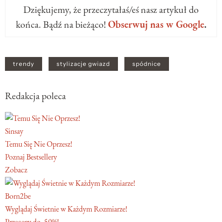
Dziękujemy, że przeczytałaś/eś nasz artykuł do
końca. Bądź na bieżąco!
Obserwuj nas w Google
.
trendy
stylizacje gwiazd
spódnice
Redakcja poleca
Sinsay
Temu Się Nie Oprzesz!
Poznaj Bestsellery
Zobacz
Born2be
Wyglądaj Świetnie w Każdym Rozmiarze!
Przeceny do -50%!