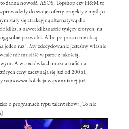
 to żadna nowość. ASOS, Topshop czy H&M to
 wprowadziły do swojej oferty projekty z myślą o
ym stały się atrakcyjną alternatywą dla
ić kilka, a nawet kilkanaście tysięcy złotych, na
ogą sobie pozwolić. Albo po prostu nie chcą
a jeden raz". My zdecydowanie jesteśmy właśnie
wcale nie musi iść w parze z jakością,
wym. A w sieciówkach można trafić na
tórych ceny zaczynaja się już od 200 zł.
by najnowsza kolekcja wspomnianej już
 o programach typu talent show: „To nie
n]