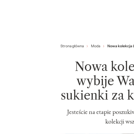
Strona główna
Moda
Nowa kolekcja ś
Nowa kole
wybije Wa
sukienki za k
Jesteście na etapie poszu
kolekcji ws