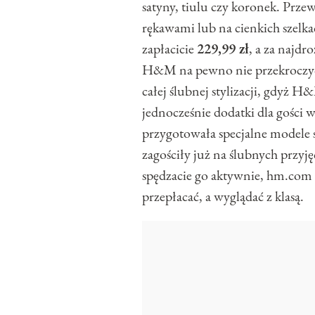
satyny, tiulu czy koronek. Przew
rękawami lub na cienkich szelka
zapłacicie
229,99 zł
, a za najdr
H&M na pewno nie przekroczycie
całej ślubnej stylizacji, gdyż H
jednocześnie dodatki dla gości w
przygotowała specjalne modele s
zagościły już na ślubnych przyję
spędzacie go aktywnie, hm.com to
przepłacać, a wyglądać z klasą.