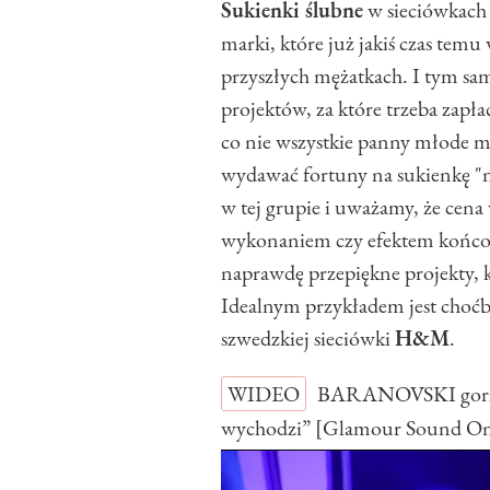
Sukienki ślubne
w sieciówkach
marki, które już jakiś czas temu
przyszłych mężatkach. I tym sam
projektów, za które trzeba zapłac
co nie wszystkie panny młode m
wydawać fortuny na sukienkę "n
w tej grupie i uważamy, że cena 
wykonaniem czy efektem końco
naprawdę przepiękne projekty, k
Idealnym przykładem jest choć
szwedzkiej sieciówki
H&M
.
WIDEO
BARANOVSKI gorzko
wychodzi” [Glamour Sound O