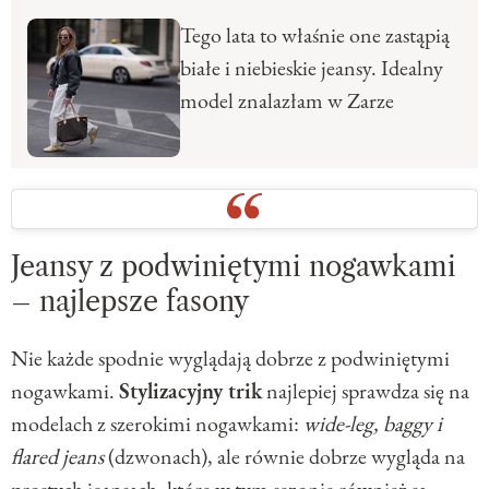
Tego lata to właśnie one zastąpią
białe i niebieskie jeansy. Idealny
model znalazłam w Zarze
Jeansy z podwiniętymi nogawkami
– najlepsze fasony
Nie każde spodnie wyglądają dobrze z podwiniętymi
nogawkami.
Stylizacyjny trik
najlepiej sprawdza się na
modelach z szerokimi nogawkami:
wide-leg, baggy i
flared jeans
(dzwonach), ale równie dobrze wygląda na
prostych jeansach, które w tym sezonie również są