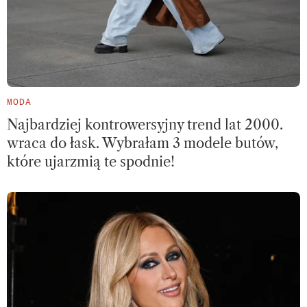
MODA
Najbardziej kontrowersyjny trend lat 2000.
wraca do łask. Wybrałam 3 modele butów,
które ujarzmią te spodnie!