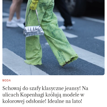
MODA
Schowaj do szafy klasyczne jeansy! Na
ulicach Kopenhagi królują modele w
kolorowej odsłonie! Idealne na lato!