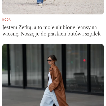
MODA
Jestem Zetką, a to moje ulubione jeansy na
wiosnę. Noszę je do płaskich butów i szpilek