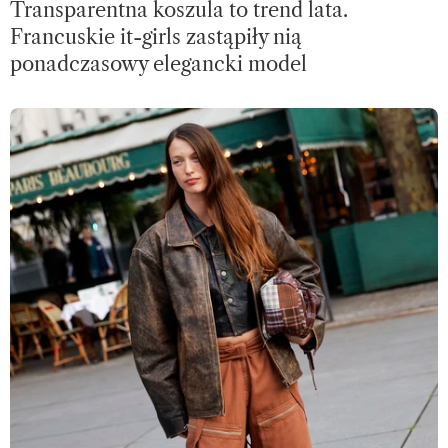
Transparentna koszula to trend lata.
Francuskie it-girls zastąpiły nią
ponadczasowy elegancki model