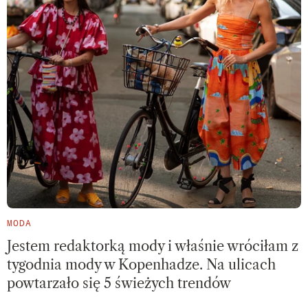
MODA
Jestem redaktorką mody i właśnie wróciłam z
tygodnia mody w Kopenhadze. Na ulicach
powtarzało się 5 świeżych trendów