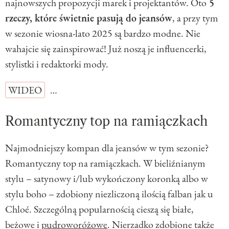
najnowszych propozycji marek i projektantów. Oto
5
rzeczy, które świetnie pasują do jeansów
, a przy tym
w sezonie wiosna-lato 2025 są bardzo modne. Nie
wahajcie się zainspirować! Już noszą je influencerki,
stylistki i redaktorki mody.
WIDEO
…
Romantyczny top na ramiączkach
Najmodniejszy kompan dla jeansów w tym sezonie?
Romantyczny top na ramiączkach. W bieliźnianym
stylu – satynowy i/lub wykończony koronką albo w
stylu boho – zdobiony niezliczoną ilością falban jak u
Chloé. Szczególną popularnością cieszą się białe,
beżowe i
pudroworóżowe
. Nierzadko zdobione także