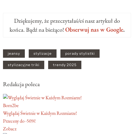
Dziękujemy, że przeczytałaś/eś nasz artykuł do
końca. Bądź na bieżąco!
Obserwuj nas w Google
.
jeansy
stylizacje
porady stylistki
stylizacyjne triki
trendy 2025
Redakcja poleca
Born2be
Wyglądaj Świetnie w Każdym Rozmiarze!
Przeceny do -50%!
Zobacz