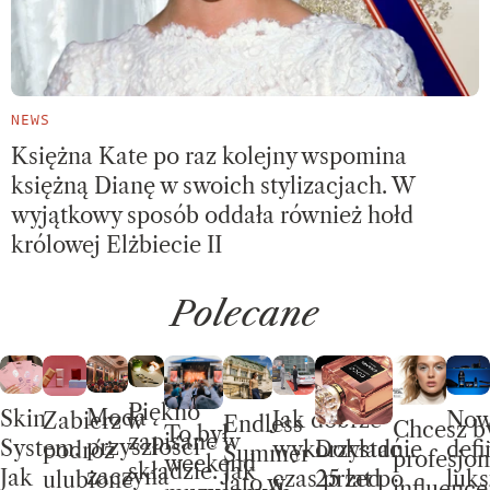
NEWS
Księżna Kate po raz kolejny wspomina
księżną Dianę w swoich stylizacjach. W
wyjątkowy sposób oddała również hołd
królowej Elżbiecie II
Polecane
Piękno
Moda
Skin
No
Jak dobrze
Zabierz w
Endless
Chcesz b
To był
zapisane w
przyszłości
System.
defi
wykorzystać
Dokładnie
podróż
Summer –
profesjon
weekend
składzie. Jak
zaczyna
Jak
luks
czas przed
25 lat po
ulubione
lato w
influence