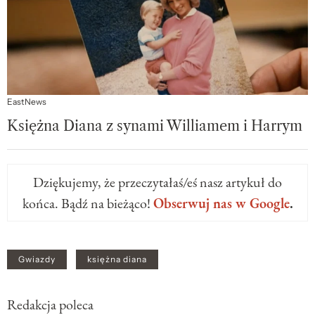
EastNews
Księżna Diana z synami Williamem i Harrym
Dziękujemy, że przeczytałaś/eś nasz artykuł do
końca. Bądź na bieżąco!
Obserwuj nas w Google
.
Gwiazdy
księżna diana
Redakcja poleca