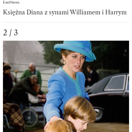
EastNews
Księżna Diana z synami Williamem i Harrym
2 / 3