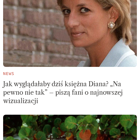
NEWS
Jak wyglądałaby dziś księżna Diana? „Na
pewno nie tak” – piszą fani o najnowszej
wizualizacji