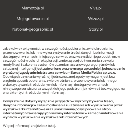
Mamotoja.pl
Viva.pl
Mojegotowanie.pl
Wizaz.pl
National-geographic.pl
Story.pl
Jakiekolwiek aktywności, w szczególności: pobieranie, zwielokrotnianie,
przechowywanie, lub inne wykorzystywanie treści, danych lub informacji
dostępnych w ramach niniejszego serwisu oraz wszystkich jego podstron, w
szczególności w celu ich eksploracji, zmierzającej do tworzenia, rozwoju,
modyfikacji i szkolenia systemów uczenia maszynowego, algorytmów lub
sztucznej inteligencji
jest zabronione oraz wymaga uprzedniej, jednoznacznie
wyrażonej zgody administratora serwisu – Burda Media Polska sp. z o.o.
Obowiązek uzyskania wyraźnej i jednoznacznej zgody wymagany jest bez
względu sposób pobierania, zwielokrotniania, przechowywania lub innego
wykorzystywania treści, danych lub informacji dostępnych w ramach
niniejszego serwisu oraz wszystkich jego podstron, jak również bez względu na
charakter tych treści, danych i informacji.
Powyższe nie dotyczy wyłącznie przypadków wykorzystywania treści,
danych i informacji w celu umożliwienia i ułatwienia ich wyszukiwania przez
wyszukiwarki internetowe oraz umożliwienia pozycjonowania stron
internetowych zawierających serwisy internetowe w ramach indeksowania
wyników wyszukiwania wyszukiwarek internetowych
Więcej informacji znajdziesz
tutaj
.