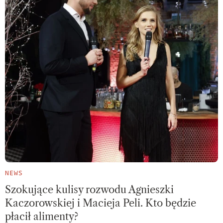
NEWS
Szokujące kulisy rozwodu Agnieszki
Kaczorowskiej i Macieja Peli. Kto będzie
płacił alimenty?