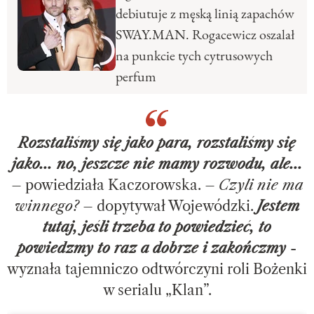
debiutuje z męską linią zapachów
SWAY.MAN. Rogacewicz oszalał
na punkcie tych cytrusowych
perfum
Rozstaliśmy się jako para, rozstaliśmy się
jako... no, jeszcze nie mamy rozwodu, ale...
– powiedziała Kaczorowska. –
Czyli nie ma
winnego?
– dopytywał Wojewódzki.
Jestem
tutaj, jeśli trzeba to powiedzieć, to
powiedzmy to raz a dobrze i zakończmy
-
wyznała tajemniczo odtwórczyni roli Bożenki
w serialu „Klan”.