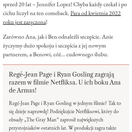
sprzed 20 lat – Jennifer Lopez! Chyba każdy czekał i po
cichu liczył na ten comeback.
Para od kwietnia 2022
roku jest zaręczona
!
Zarówno Ana, jak i Ben odnaleźli szczęście. Anie
życzymy dużo spokoju i szczęścia z jej nowym
partnerem, a Benowi, cóż… cudownego ślubu.
Regé-Jean Page i Ryan Gosling zagrają
razem w filmie Netfliksa. U ich boku Ana
de Armas!
Regé-Jean Page i Ryan Gosling w jednym filmie? Tak to
się dzieje naprawdę! Podziękujcie Netfliksowi, który do
obsady „The Gray Man” zaprosił największych
przystojniaków ostatnich lat. W produkcji zagra także