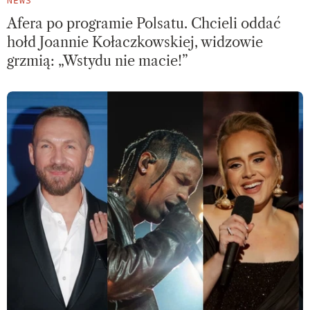
Afera po programie Polsatu. Chcieli oddać
hołd Joannie Kołaczkowskiej, widzowie
grzmią: „Wstydu nie macie!”