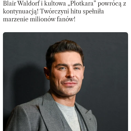
Blair Waldorf i kultowa „Plotkara” powrócą z
kontynuacją! Twórczyni hitu spełniła
marzenie milionów fanów!