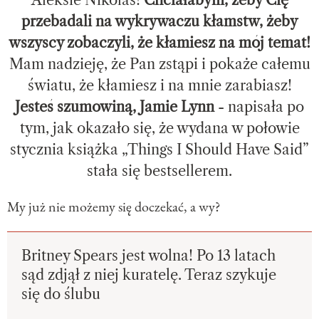
Aleksie Nikolas!
Chciałabym, żeby Cię
przebadali na wykrywaczu kłamstw, żeby
wszyscy zobaczyli, że kłamiesz na mój temat!
Mam nadzieję, że Pan zstąpi i pokaże całemu
światu, że kłamiesz i na mnie zarabiasz!
Jesteś szumowiną, Jamie Lynn
- napisała po
tym, jak okazało się, że wydana w połowie
stycznia książka „Things I Should Have Said”
stała się bestsellerem.
My już nie możemy się doczekać, a wy?
Britney Spears jest wolna! Po 13 latach
sąd zdjął z niej kuratelę. Teraz szykuje
się do ślubu