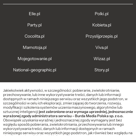
Elle.pl
Polki.pl
Party.pl
Kobieta.pl
Cocolita.pl
Przyslijprzepis.pl
Mamotoja.pl
Viva.pl
Mojegotowanie.pl
Wizaz.pl
National-geographic.pl
Story.pl
Jakiekolwiek aktywności, w szczególności: pobieranie, zwielokrotnianie,
przechowywanie, lub inne wykorzystywanie treści, danych lub informacji
dostępnych w ramach niniejszego serwisu oraz wszystkich jego podstron, w
szczególności w celu ich eksploracji, zmierzającej do tworzenia, rozwoju,
modyfikacji i szkolenia systemów uczenia maszynowego, algorytmów lub
sztucznej inteligencji
jest zabronione oraz wymaga uprzedniej, jednoznacznie
wyrażonej zgody administratora serwisu – Burda Media Polska sp. z o.o.
Obowiązek uzyskania wyraźnej i jednoznacznej zgody wymagany jest bez
względu sposób pobierania, zwielokrotniania, przechowywania lub innego
wykorzystywania treści, danych lub informacji dostępnych w ramach
niniejszego serwisu oraz wszystkich jego podstron, jak również bez względu na