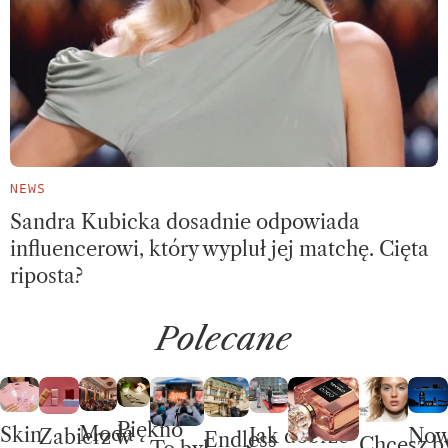
NEWS
Sandra Kubicka dosadnie odpowiada
influencerowi, który wypluł jej matchę. Cięta
riposta?
Polecane
Piękno
Moda
Skin
No
Jak dobrze
Zabierz w
Endless
Chcesz b