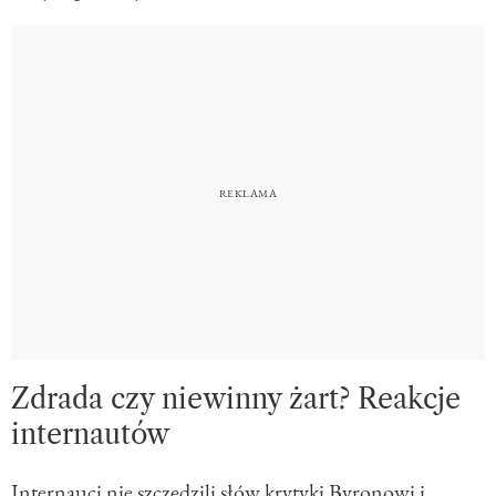
Zdrada czy niewinny żart? Reakcje
internautów
Internauci nie szczędzili słów krytyki Byronowi i