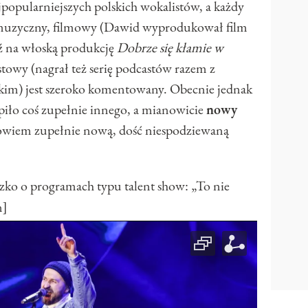
jpopularniejszych polskich wokalistów, a każdy
n muzyczny, filmowy (Dawid wyprodukował film
ź na włoską produkcję
Dobrze się kłamie w
stowy (nagrał też serię podcastów razem z
im) jest szeroko komentowany. Obecnie jednak
iło coś zupełnie innego, a mianowicie
nowy
bowiem zupełnie nową, dość niespodziewaną
 o programach typu talent show: „To nie
n]