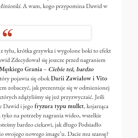
Minionki.
A wam, kogo przypomina Dawid w
z tyłu, krótka grzywka i wygolone boki to efekt
wid Zdecydował się jeszcze przed nagraniem
Męskiego Grania
–
Ciebie też, bardzo
który pojawia się obok
Darii Zawiałow i Vito
m zobaczyć, jak prezentuje się w odmienionej
których zdążyliśmy się już przyzwyczaić. Jeśli
że Dawid i jego
fryzura typu mullet
, kojarząca
a tyko na potrzeby nagrania wideo, wszelkie
esteśmy bardzo ciekawi, jak długo Podsiadło
 do swojego nowego image’u. Dacie mu szansę?