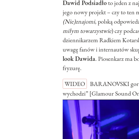
Dawid Podsiadło
to jeden z na
jego nowy projekt – czy to te
(Nie)znajomi
, polską odpowied
miłym towarzystwie
) czy podca
dziennikarzem Radkiem Kotarsk
uwagę fanów i internautów skup
look Dawida
. Piosenkarz ma 
fryzurę.
WIDEO
BARANOVSKI gorzko
wychodzi” [Glamour Sound O