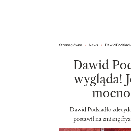
Strona główna
News
Dawid Podsiadło
Dawid Pods
wygląda! 
mocno 
Dawid Podsiadło zdecydo
postawił na zmianę fryz