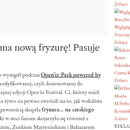
Zobacz
Born2be
Wyglądaj
Przeceny
Zobacz
ma nową fryzurę! Pasuje
Renee
Sukienka
Czarna K
o wystąpił podczas
Open’er Park
powered by
Zobacz
modyfikowanej, czyli dostosowanej do
jnej edycji Open’er Festival. Ci, którzy mieli
Missha
na żywo na pewno zwrócili na to, jak wokalista
M Perfec
 pewnością skupiła
fryzura… na czeskiego
Koreański
t w sieci fanom skojarzyła się również z
Zobacz
iem, Zenkiem Martyniukiem i Baltazarem
REKL