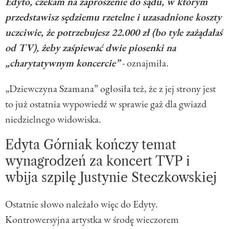
Edyto, czekam na zaproszenie do sądu, w którym
przedstawisz sędziemu rzetelne i uzasadnione koszty
uczciwie, że potrzebujesz 22.000 zł (bo tyle zażądałaś
od TV), żeby zaśpiewać dwie piosenki na
„charytatywnym koncercie”
- oznajmiła.
„Dziewczyna Szamana” ogłosiła też, że z jej strony jest
to już ostatnia wypowiedź w sprawie gaż dla gwiazd
niedzielnego widowiska.
Edyta Górniak kończy temat
wynagrodzeń za koncert TVP i
wbija szpilę Justynie Steczkowskiej
Ostatnie słowo należało więc do Edyty.
Kontrowersyjna artystka w środę wieczorem