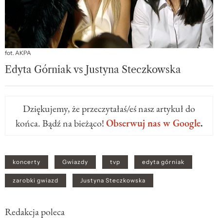
fot. AKPA
Edyta Górniak vs Justyna Steczkowska
Dziękujemy, że przeczytałaś/eś nasz artykuł do
końca. Bądź na bieżąco!
Obserwuj nas w Google
.
koncerty
Gwiazdy
tvp
edyta górniak
zarobki gwiazd
Justyna Steczkowska
Redakcja poleca