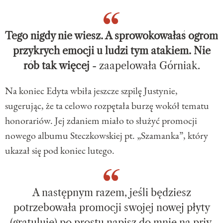
Tego nigdy nie wiesz. A sprowokowałaś ogrom
przykrych emocji u ludzi tym atakiem. Nie
rób tak więcej
- zaapelowała Górniak.
Na koniec Edyta wbiła jeszcze szpilę Justynie,
sugerując, że ta celowo rozpętała burzę wokół tematu
honorariów. Jej zdaniem miało to służyć promocji
nowego albumu Steczkowskiej pt. „Szamanka”, który
ukazał się pod koniec lutego.
A następnym razem, jeśli będziesz
potrzebowała promocji swojej nowej płyty
(gratuluję) po prostu napisz do mnie na priv.