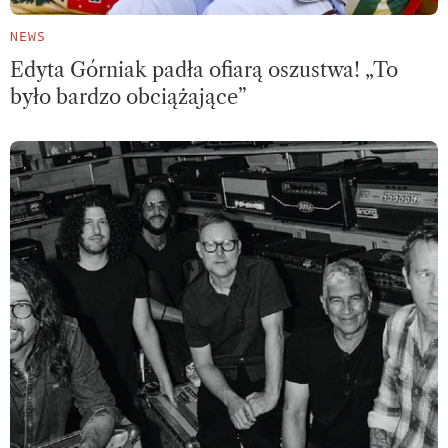
NEWS
Edyta Górniak padła ofiarą oszustwa! „To
było bardzo obciążające”