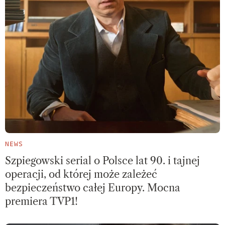
NEWS
Szpiegowski serial o Polsce lat 90. i tajnej
operacji, od której może zależeć
bezpieczeństwo całej Europy. Mocna
premiera TVP1!