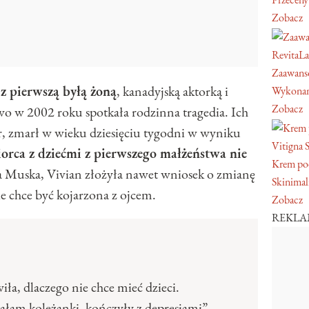
Zobacz
RevitaL
Zaawans
z pierwszą byłą żoną
, kanadyjską aktorką i
Wykonan
Zobacz
wo w 2002 roku spotkała rodzinna tragedia. Ich
, zmarł w wieku dziesięciu tygodni w wyniku
Vitigna 
orca z dziećmi z pierwszego małżeństwa nie
Krem pod
 Muska, Vivian złożyła nawet wniosek o zmianę
Skinimal
ie chce być kojarzona z ojcem.
Zobacz
REKL
ła, dlaczego nie chce mieć dzieci.
łam koleżanki, kończyły z depresjami”