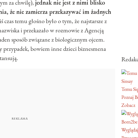
 tym za chwilę),
jednak nie jest z nimi blisko
ia, że nie zamierza przekazywać im żadnych
iś czas temu głośno było o tym, że najstarsze z
nazwiska i przekazało w rozmowie z Agencją
żaden sposób związane z biologicznym ojcem.
y przypadek, bowiem inne dzieci biznesmena
tansują.
Redakc
Sinsay
Temu Się
Poznaj Be
Zobacz
Born2be
Wyglądaj
Przeceny