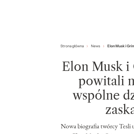
Strona główna
News
Elon Musk i Gri
Elon Musk i
powitali n
wspólne d
zask
Nowa biografia twórcy Tesli u