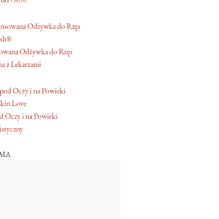
ash®
owana Odżywka do Rzęs
a z Lekarzami
Skin Love
 Oczy i na Powieki
istyczny
AMA