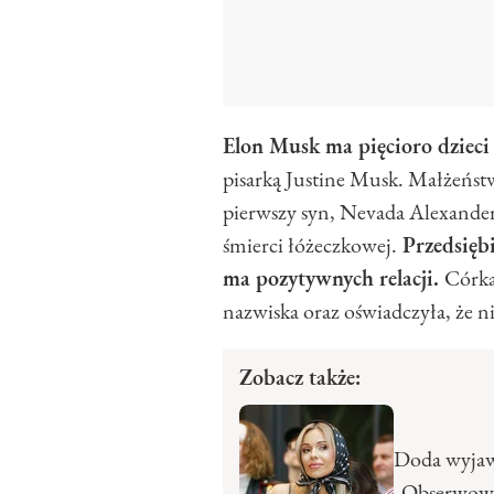
Elon Musk ma pięcioro dzieci 
pisarką Justine Musk. Małżeńst
pierwszy syn, Nevada Alexander
śmierci łóżeczkowej.
Przedsiębi
ma pozytywnych relacji.
Córka
nazwiska oraz oświadczyła, że n
Zobacz także:
Doda wyjawi
„Obserwowa