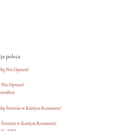
ja poleca
 Nie Oprzesz!
stsellery
 Świetnie w Każdym Rozmiarze!
 do -50%!