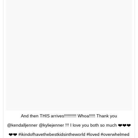
And then THIS arrives!!!!!!!!!! Whoa!!!!! Thank you
@kendalljenner @kyliejenner !!! I love you both so much ❤️❤️❤️
❤️❤️ #ikindofhavethebestkidsintheworld #loved #overwhelmed