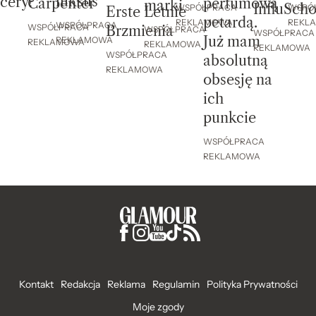
luksus
cery?
perfumową
Carpenter
marki
InfluScho
WSPÓ
WSPÓŁPRACA
Erste Letnie
petardą.
REKL
REKLAMOWA
WSPÓŁPRACA
WSPÓŁPRACA
Brzmienia
WSPÓŁPRACA
WSPÓŁPRACA
Już mam
REKLAMOWA
REKLAMOWA
REKLAMOWA
REKLAMOWA
WSPÓŁPRACA
absolutną
REKLAMOWA
obsesję na
ich
punkcie
WSPÓŁPRACA
REKLAMOWA
Kontakt
Redakcja
Reklama
Regulamin
Polityka Prywatności
Moje zgody