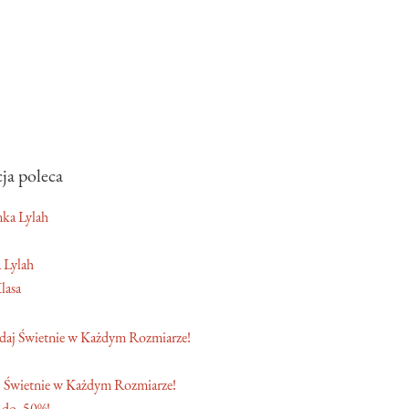
ja poleca
 Lylah
lasa
 Świetnie w Każdym Rozmiarze!
 do -50%!