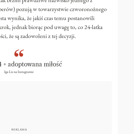
tak brzmi prawdziwe nazwisko jednego z
raperów) pozują w towarzystwie czworonożnego
sta wynika, że jakiś czas temu postanowili
rok, jednak biorąc pod uwagę to, co 24-latka
ci, że są zadowoleni z tej decyzji.
4 + adoptowana miłość
Iga Lis na Instagramie