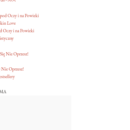
Skin Love
 Oczy i na Powieki
istyczny
 Nie Oprzesz!
stsellery
AMA