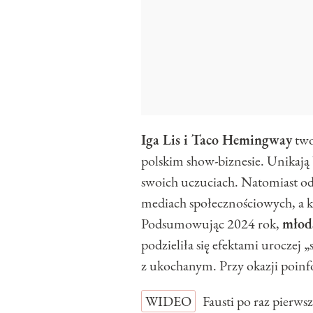
Iga Lis i Taco Hemingway
two
polskim show-biznesie. Unikają 
swoich uczuciach. Natomiast od
mediach społecznościowych, a k
Podsumowując 2024 rok,
młods
podzieliła się efektami uroczej 
z ukochanym. Przy okazji poinf
WIDEO
Fausti po raz pierw