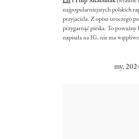
Lis
i Filip Szcześniak
(właśnie 
najpopularniejszych polskich 
przyjaciela. Z opisu uroczego po
przygarnąć pieska. To poważny k
napisała na IG, nie ma wątpliwoś
my, 202