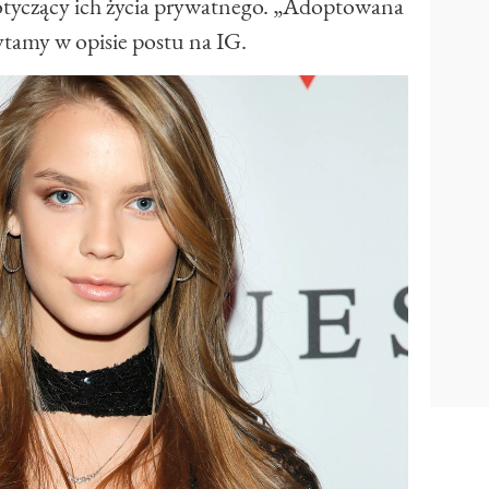
otyczący ich życia prywatnego. „Adoptowana
zytamy w opisie postu na IG.