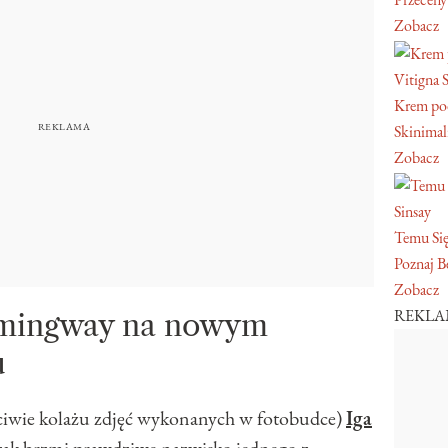
Zobacz
Vitigna 
Krem pod
Skinimal
Zobacz
Sinsay
Temu Się
Poznaj Be
Zobacz
REKL
Hemingway na nowym
u
ciwie kolażu zdjęć wykonanych w fotobudce)
Iga