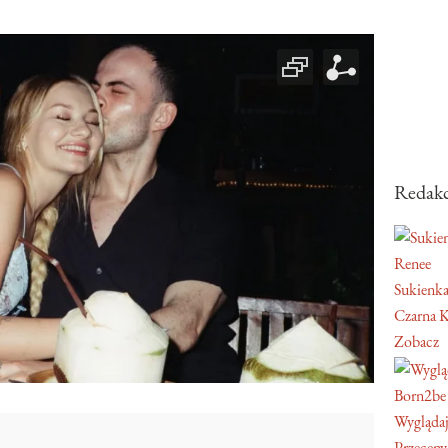
Redakc
Renee
Sukienka
Czarna K
Zobacz
Born2be
Wyglądaj
Przeceny