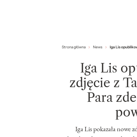
Strona główna
News
Iga Lis opubli
Iga Lis o
zdjęcie z 
Para zde
pow
Iga Lis pokazała nowe z