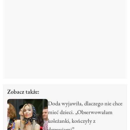
Zobacz także:
Doda wyjawiła, dlaczego nie chce
mieć dzieci. „Obserwowałam
koleżanki, kończyły z
depresjami”