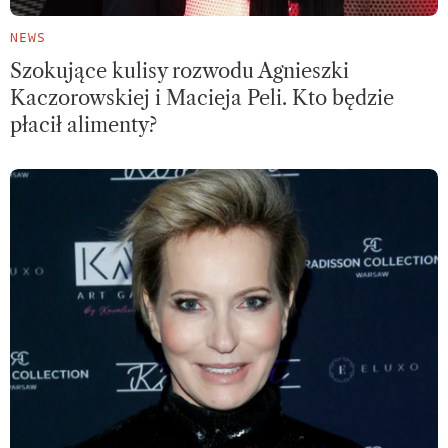
NEWS
Szokujące kulisy rozwodu Agnieszki
Kaczorowskiej i Macieja Peli. Kto będzie
płacił alimenty?