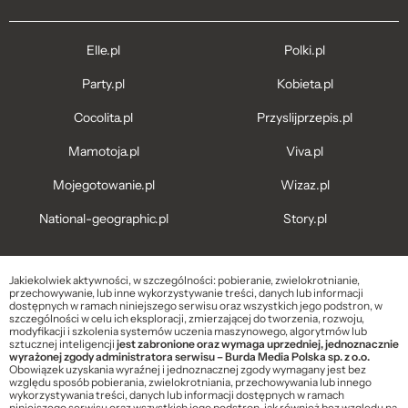
Elle.pl
Polki.pl
Party.pl
Kobieta.pl
Cocolita.pl
Przyslijprzepis.pl
Mamotoja.pl
Viva.pl
Mojegotowanie.pl
Wizaz.pl
National-geographic.pl
Story.pl
Jakiekolwiek aktywności, w szczególności: pobieranie, zwielokrotnianie,
przechowywanie, lub inne wykorzystywanie treści, danych lub informacji
dostępnych w ramach niniejszego serwisu oraz wszystkich jego podstron, w
szczególności w celu ich eksploracji, zmierzającej do tworzenia, rozwoju,
modyfikacji i szkolenia systemów uczenia maszynowego, algorytmów lub
sztucznej inteligencji
jest zabronione oraz wymaga uprzedniej, jednoznacznie
wyrażonej zgody administratora serwisu – Burda Media Polska sp. z o.o.
Obowiązek uzyskania wyraźnej i jednoznacznej zgody wymagany jest bez
względu sposób pobierania, zwielokrotniania, przechowywania lub innego
wykorzystywania treści, danych lub informacji dostępnych w ramach