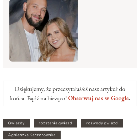
Dziękujemy, że przeczytałaś/eś nasz artykuł do
końca. Bądź na bieżąco!
Obserwuj nas w Google
.
Gwiazdy
rozstania gwiazd
rozwody gwiazd
Agnieszka Kaczorowska