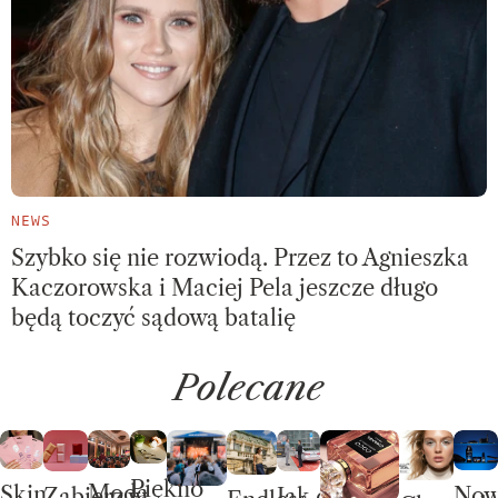
NEWS
Szybko się nie rozwiodą. Przez to Agnieszka
Kaczorowska i Maciej Pela jeszcze długo
będą toczyć sądową batalię
Polecane
Piękno
Moda
Skin
No
Jak dobrze
Zabierz w