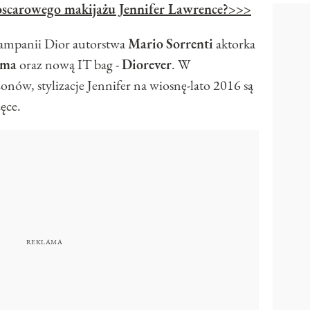
oscarowego makijażu Jennifer Lawrence?
>>>
kampanii Dior autorstwa
Mario
Sorrenti
aktorka
ama
oraz nową IT bag -
Diorever
. W
nów, stylizacje Jennifer na wiosnę-lato 2016 są
ęce.