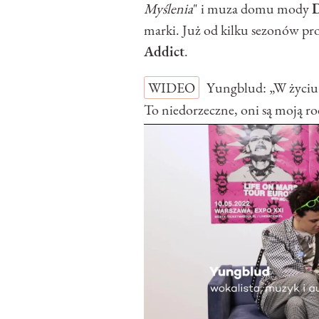
Myślenia
" i muza domu mody
D
marki. Już od kilku sezonów pr
Addict
.
WIDEO
Yungblud: „W życiu 
To niedorzeczne, oni są moj