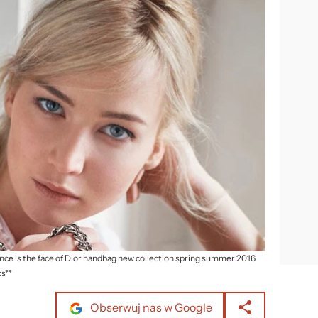
ence is the face of Dior handbag new collection spring summer 2016
cs**
Obserwuj nas w Google