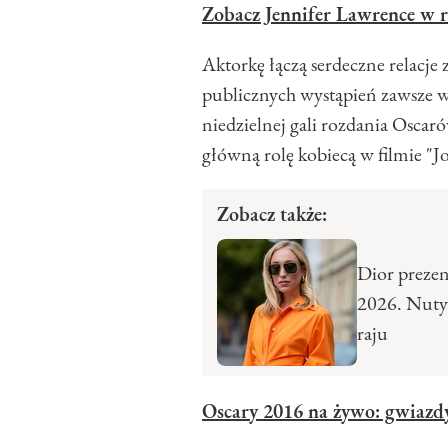
Zobacz Jennifer Lawrence w 
Aktorkę łączą serdeczne relac
publicznych wystąpień zawsze wy
niedzielnej gali rozdania Oscar
główną rolę kobiecą w filmie "Jo
Zobacz także:
Dior prezen
2026. Nuty 
raju
Oscary 2016 na żywo: gwiaz