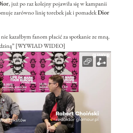
ior
, już po raz kolejny pojawiła się w kampanii
omuje zarówno linię torebek jak i pomadek
Dior
nie kazałbym fanom płacić za spotkanie ze mną.
ą rodziną” [WYWIAD WIDEO]