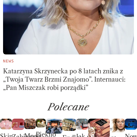
NEWS
Katarzyna Skrzynecka po 8 latach znika z
„Twoja Twarz Brzmi Znajomo”. Internauci:
„Pan Miszczak robi porządki”
Polecane
Piękno
Moda
Skin
No
Jak dobrze
Zabierz w