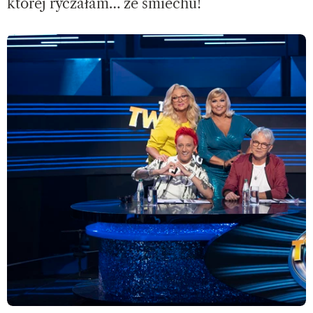
której ryczałam… ze śmiechu!