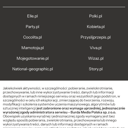
Elle.pl
Polki.pl
Party.pl
Kobieta.pl
Cocolita.pl
Przyslijprzepis.pl
Mamotoja.pl
Viva.pl
Mojegotowanie.pl
Wizaz.pl
National-geographic.pl
Story.pl
Jakiekolwiek aktywności, w szczególności: pobieranie, zwielokrotnianie,
przechowywanie, lub inne wykorzystywanie treści, danych lub informacji
dostępnych w ramach niniejszego serwisu oraz wszystkich jego podstron, w
szczególności w celu ich eksploracji, zmierzającej do tworzenia, rozwoju,
modyfikacji i szkolenia systemów uczenia maszynowego, algorytmów lub
sztucznej inteligencji
jest zabronione oraz wymaga uprzedniej, jednoznacznie
wyrażonej zgody administratora serwisu – Burda Media Polska sp. z o.o.
Obowiązek uzyskania wyraźnej i jednoznacznej zgody wymagany jest bez
względu sposób pobierania, zwielokrotniania, przechowywania lub innego
wykorzystywania treści, danych lub informacji dostępnych w ramach