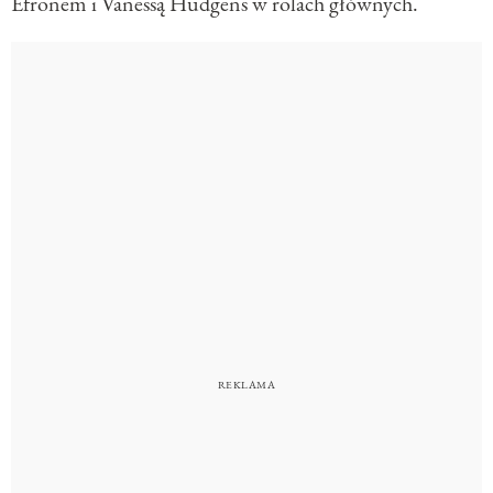
Efronem i Vanessą Hudgens w rolach głównych.