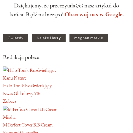
Dziękujemy, że przeczytałaś/eś nasz artykuł do
końca. Bądź na bieżąco!
Obserwuj nas w Google
.
Gwiazdy
Książę Harry
meghan markle
Redakcja poleca
Kanu Nature
Halo Tonik Rozświetlający
Kwas Glikolowy 5%
Zobacz
Missha
M Perfect Cover B.B Cream
Koreański Bestseller