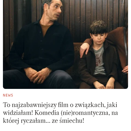
NEWS
To najzabawniejszy film o związkach, jaki
widziałam! Komedia (nie)romantyczna, na
której ryczałam… ze śmiechu!