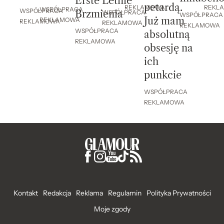
Erste Letnie
petardą.
REKL
REKLAMOWA
WSPÓŁPRACA
WSPÓŁPRACA
Brzmienia
WSPÓŁPRACA
WSPÓŁPRACA
Już mam
REKLAMOWA
REKLAMOWA
REKLAMOWA
REKLAMOWA
WSPÓŁPRACA
absolutną
REKLAMOWA
obsesję na
ich
punkcie
WSPÓŁPRACA
REKLAMOWA
Kontakt
Redakcja
Reklama
Regulamin
Polityka Prywatności
Moje zgody