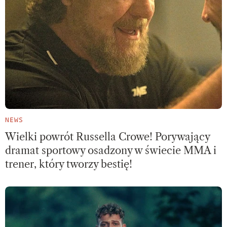
NEWS
Wielki powrót Russella Crowe! Porywający
dramat sportowy osadzony w świecie MMA i
trener, który tworzy bestię!