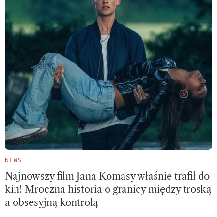
NEWS
Najnowszy film Jana Komasy właśnie trafił do
kin! Mroczna historia o granicy między troską
a obsesyjną kontrolą