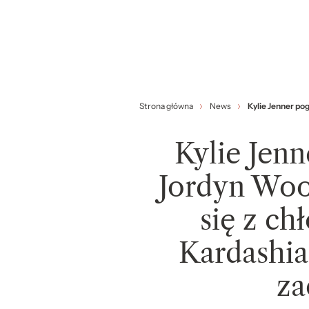
Strona główna
News
Kylie Jenner po
Kylie Jenn
Jordyn Woo
się z c
Kardashia
za