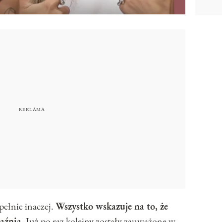
pełnie inaczej.
Wszystko wskazuje na to, że
jaźnią
. Już po raz kolejny zostały zauważone w