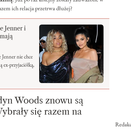
zem ich relacja przetrwa dłużej?
e Jenner i
 mają
e Jenner nie chce
 ex-przyjaciółką,
ordyn Woods znowu są
Wybrały się razem na
Redakc