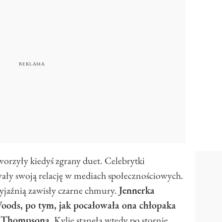
orzyły kiedyś zgrany duet. Celebrytki
ywały swoją relację w mediach społecznościowych.
yjaźnią zawisły czarne chmury.
Jennerka
Woods, po tym, jak pocałowała ona chłopaka
a Thompsona
. Kylie stanęła wtedy po stornie