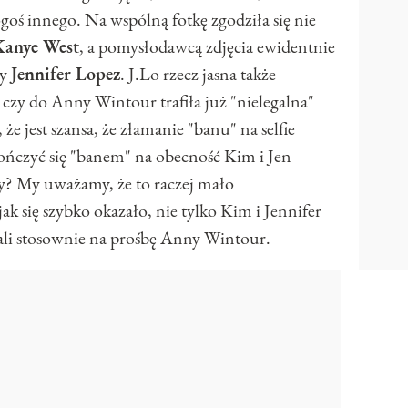
kogoś innego. Na wspólną fotkę zgodziła się nie
Kanye West
, a pomysłodawcą zdjęcia ewidentnie
ny
Jennifer Lopez
. J.Lo rzecz jasna także
 czy do Anny Wintour trafiła już "nielegalna"
 że jest szansa, że złamanie "banu" na selfie
ończyć się "banem" na obecność Kim i Jen
y? My uważamy, że to raczej mało
k się szybko okazało, nie tylko Kim i Jennifer
wali stosownie na prośbę Anny Wintour.