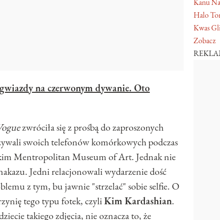
Kanu Na
Halo Ton
Kwas Gl
Zobacz
REKL
 gwiazdy na czerwonym dywanie. Oto
Vogue
zwróciła się z prośbą do zaproszonych
 używali swoich telefonów komórkowych podczas
kim Mentropolitan Museum of Art. Jednak nie
 nakazu. Jedni relacjonowali wydarzenie dość
oblemu z tym, bu jawnie "strzelać" sobie selfie. O
zynię tego typu fotek, czyli
Kim Kardashian
.
ziecie takiego zdjęcia, nie oznacza to, że