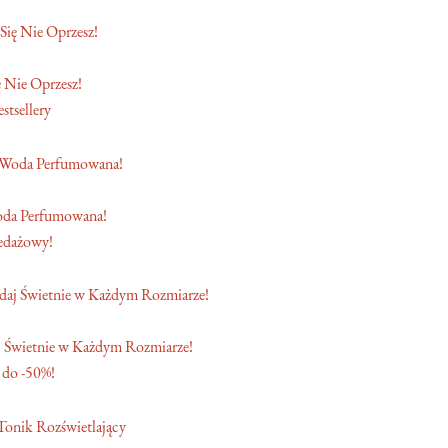
 Nie Oprzesz!
stsellery
oda Perfumowana!
edażowy!
 Świetnie w Każdym Rozmiarze!
 do -50%!