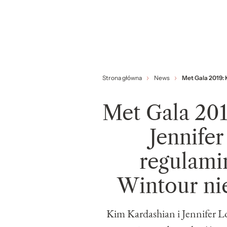
Strona główna
News
Met Gala 2019: 
Met Gala 201
Jennife
regulami
Wintour ni
Kim Kardashian i Jennifer L