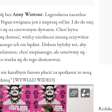
lę bez
Anny Wintour
. Legendarna naczelna
Vogue
związana jest z imprezę od lat. I do do niej
awi się na czerwonym dywanie. Choć bywa
się dotrzeć, wielcy nieobecni muszą oczywiście
czego ich nie będzie. Dobrze byłoby też, aby
egulaminu, choć niepisanego, ale umówmy się -
co trzeba się do tego dostosować.
nie kazałbym fanom płacić za spotkanie ze mną.
ą rodziną” [WYWIAD WIDEO]
Redakc