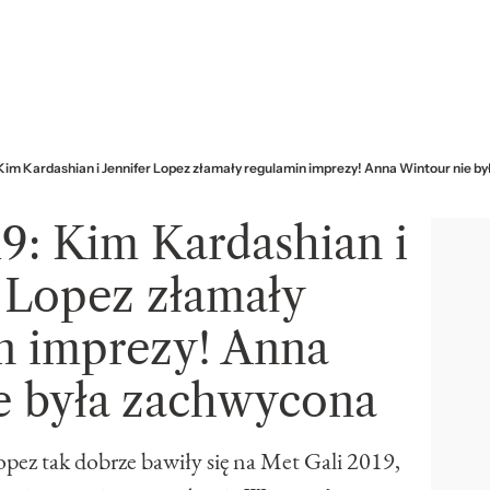
Kim Kardashian i Jennifer Lopez złamały regulamin imprezy! Anna Wintour nie 
9: Kim Kardashian i
r Lopez złamały
n imprezy! Anna
e była zachwycona
opez tak dobrze bawiły się na Met Gali 2019,