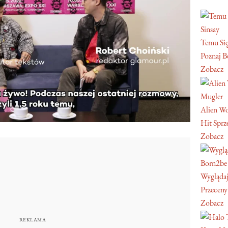
Sinsay
Temu Się
Poznaj Be
Zobacz
Mugler
Alien W
Hit Sprz
Zobacz
Born2be
Wyglądaj
Przeceny
Zobacz