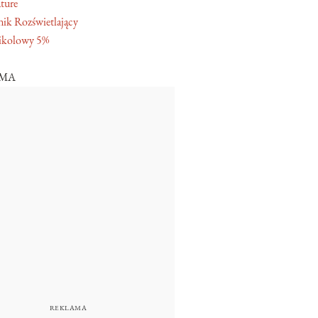
ture
ik Rozświetlający
ikolowy 5%
AMA